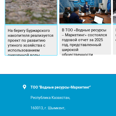
В ТОО «Водные ресурсы
На берегу Буржарского
– Маркетинг» состоялся
накопителя реализуется
годовой отчет за 2025
проект по развитию
год, представленный
утиного хозяйства с
широкой
использованием
общественности.
очищенной воды
ТОО "Водные ресурсы-Маркетинг"
Республика Казахстан,
160013, г. Шымкент,