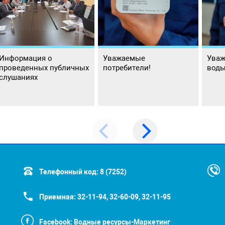
Информация о
Уважаемые
Уваж
проведенных публичных
потребители!
воды
слушаниях
Телефонный код:
8 (7252)
Приемная:
32-11-94, 32-60-09, 32-11-95
Facebook:
Водные ресурсы-Маркетинг