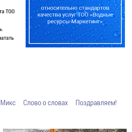
относительно стандартов
та ТОО
качества услуг ТОО «Водные
ресурсы-Маркетинг»
ь.
чатать
Микс
Слово о словах
Поздравляем!