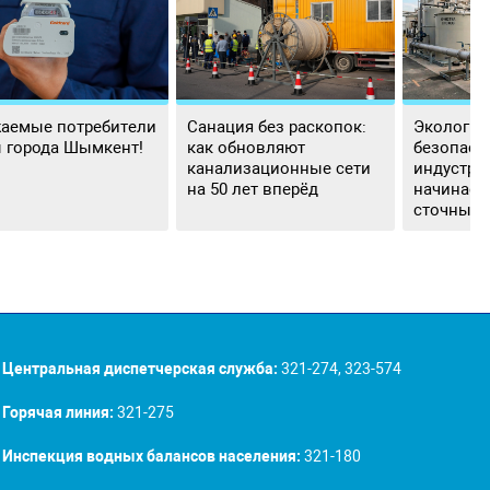
аемые потребители
Санация без раскопок:
Экологич
 города Шымкент!
как обновляют
безопасн
канализационные сети
индустри
на 50 лет вперёд
начинаетс
сточных 
Центральная диспетчерская служба:
321-274, 323-574
Горячая линия:
321-275
Инспекция водных балансов населения:
321-180