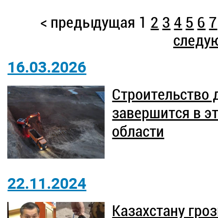
< предыдущая
1
2
3
4
5
6
7
следу
16.03.2026
Строительство 
завершится в эт
области
22.11.2024
Казахстану гро