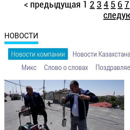
< предыдущая
1
2
3
4
5
6
7
следу
НОВОСТИ
Новости компании
Новости Казахстан
Микс
Слово о словах
Поздравляе