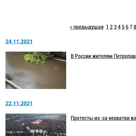
< предыдущая
1
2
3
4
5
6
7
24.11.2021
В России жителям Петропав
22.11.2021
Протесты из-за нехватки в