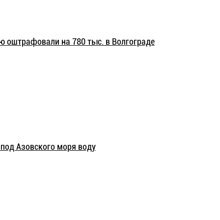
оштрафовали на 780 тыс. в Волгограде
под Азовского моря воду