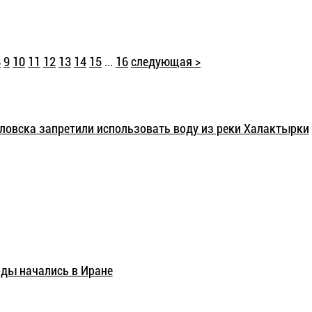
8
9
10
11
12
13
14
15
...
16
следующая >
ловска запретили использовать воду из реки Халактырки
оды начались в Иране