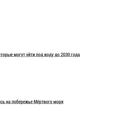
торые могут уйти под воду до 2030 года
сь на побережье Мёртвого моря