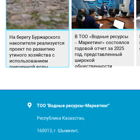
В ТОО «Водные ресурсы
На берегу Буржарского
– Маркетинг» состоялся
накопителя реализуется
годовой отчет за 2025
проект по развитию
год, представленный
утиного хозяйства с
широкой
использованием
общественности.
очищенной воды
ТОО "Водные ресурсы-Маркетинг"
Республика Казахстан,
160013, г. Шымкент,