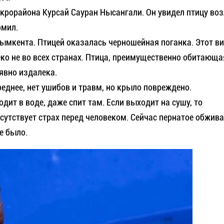
крорайона Курсай Сауран Нысангали. Он увидел птицу воз
рмил.
мкента. Птицей оказалась черношейная поганка. Этот ви
еко не во всех странах. Птица, преимущественно обитающа
 явно издалека.
реднее, нет ушибов и травм, но крыло повреждено.
ит в воде, даже спит там. Если выходит на сушу, то
сутствует страх перед человеком. Сейчас пернатое обжива
е было.