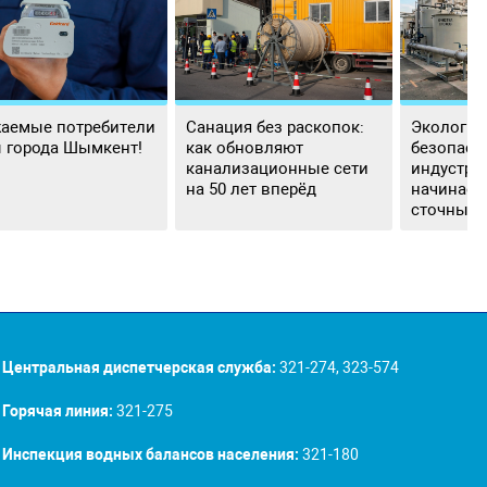
аемые потребители
Санация без раскопок:
Экологич
 города Шымкент!
как обновляют
безопасн
канализационные сети
индустри
на 50 лет вперёд
начинаетс
сточных 
Центральная диспетчерская служба:
321-274, 323-574
Горячая линия:
321-275
Инспекция водных балансов населения:
321-180