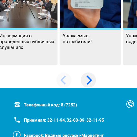
Информация о
Уважаемые
Уваж
проведенных публичных
потребители!
воды
слушаниях
Телефонный код:
8 (7252)
Приемная:
32-11-94, 32-60-09, 32-11-95
Facebook:
Водные ресурсы-Маркетинг