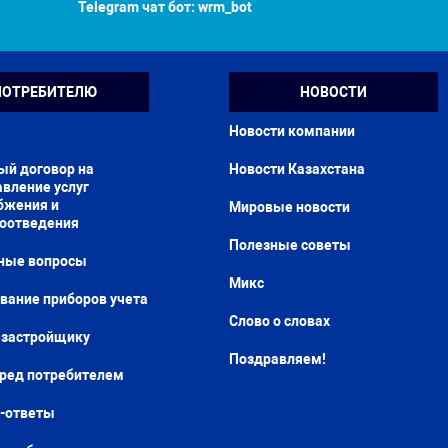
Telegram чат бот:
wrm_bot
ПОТРЕБИТЕЛЮ
НОВОСТИ
Новости компании
ый договор на
Новости Казахстана
вление услуг
бжения и
Мировые новости
доотведения
Полезные советы
ные вопросы
Микс
вание приборов учета
Слово о словах
застройщику
Поздравляем!
еред потребителем
-ответы