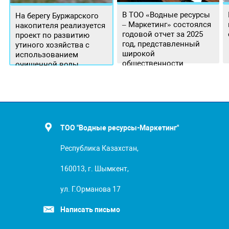
В ТОО «Водные ресурсы
На берегу Буржарского
– Маркетинг» состоялся
накопителя реализуется
годовой отчет за 2025
проект по развитию
год, представленный
утиного хозяйства с
широкой
использованием
общественности.
очищенной воды
ТОО "Водные ресурсы-Маркетинг"
Республика Казахстан,
160013, г. Шымкент,
ул. Г.Орманова 17
Написать письмо