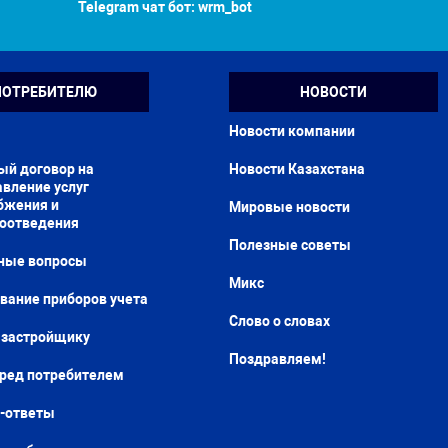
Telegram чат бот:
wrm_bot
ПОТРЕБИТЕЛЮ
НОВОСТИ
Новости компании
ый договор на
Новости Казахстана
вление услуг
бжения и
Мировые новости
доотведения
Полезные советы
ные вопросы
Микс
вание приборов учета
Слово о словах
застройщику
Поздравляем!
еред потребителем
-ответы