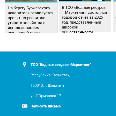
В ТОО «Водные ресурсы
На берегу Буржарского
– Маркетинг» состоялся
накопителя реализуется
годовой отчет за 2025
проект по развитию
год, представленный
утиного хозяйства с
широкой
использованием
общественности.
очищенной воды
ТОО "Водные ресурсы-Маркетинг"
Республика Казахстан,
160013, г. Шымкент,
ул. Г.Орманова 17
Написать письмо