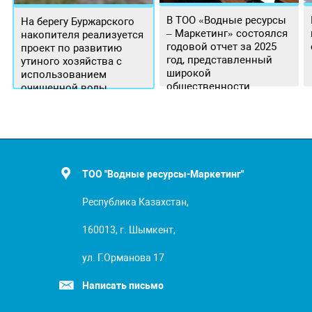
В ТОО «Водные ресурсы
На берегу Буржарского
– Маркетинг» состоялся
накопителя реализуется
годовой отчет за 2025
проект по развитию
год, представленный
утиного хозяйства с
широкой
использованием
общественности.
очищенной воды
ТОО "Водные ресурсы-Маркетинг"
Республика Казахстан,
160013, г. Шымкент,
ул. Г.Орманова 17
Написать письмо