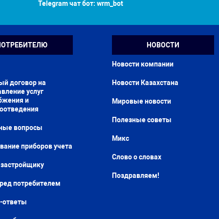
Telegram чат бот:
wrm_bot
ПОТРЕБИТЕЛЮ
НОВОСТИ
Новости компании
ый договор на
Новости Казахстана
вление услуг
бжения и
Мировые новости
доотведения
Полезные советы
ные вопросы
Микс
вание приборов учета
Слово о словах
застройщику
Поздравляем!
еред потребителем
-ответы