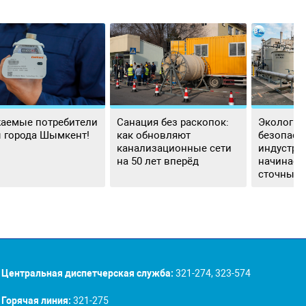
аемые потребители
Санация без раскопок:
Экологич
 города Шымкент!
как обновляют
безопасн
канализационные сети
индустри
на 50 лет вперёд
начинаетс
сточных 
Центральная диспетчерская служба:
321-274, 323-574
Горячая линия:
321-275