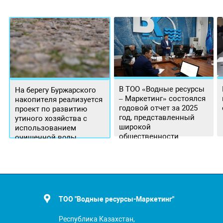
В ТОО «Водные ресурсы
На берегу Буржарского
– Маркетинг» состоялся
накопителя реализуется
годовой отчет за 2025
проект по развитию
год, представленный
утиного хозяйства с
широкой
использованием
общественности.
очищенной воды
ТОО "Водные ресурсы-Маркетинг"
Республика Казахстан,