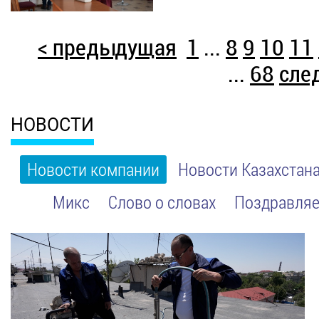
< предыдущая
1
...
8
9
10
11
...
68
сле
НОВОСТИ
Новости компании
Новости Казахстан
Микс
Слово о словах
Поздравляе