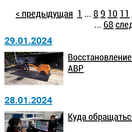
< предыдущая
1
...
8
9
10
11
...
68
сле
29.01.2024
Восстановление
АВР
28.01.2024
Куда обращатьс