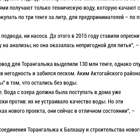
боями получают только техническую воду, которую качают
упать по три тенге за литр, для предпринимателей – по п
 подвода, ни насоса. До этого в 2015 году ставили опресни
ду на анализы, но она оказалась непригодной для питья", –
овод для Торангалыка выделили 130 млн тенге, однако сп
в негодность и забился песком. Аким Актогайского район
" в том, что остались без воды.
е. Вода с озера должна была поступать в дома уже
ки против: их не устраивало качество воды. Но эти
х нового проекта, они сейчас в отличном состоянии", –
соединения Торангалыка к Балхашу и строительства новог