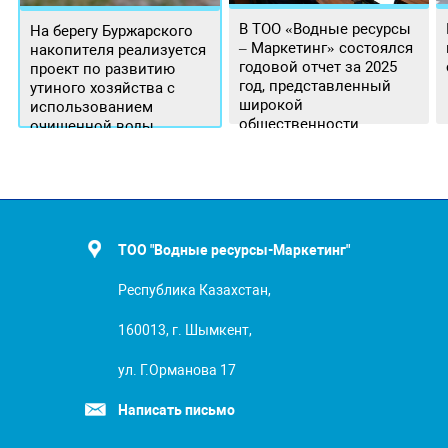
В ТОО «Водные ресурсы
На берегу Буржарского
– Маркетинг» состоялся
накопителя реализуется
годовой отчет за 2025
проект по развитию
год, представленный
утиного хозяйства с
широкой
использованием
общественности.
очищенной воды
ТОО "Водные ресурсы-Маркетинг"
Республика Казахстан,
160013, г. Шымкент,
ул. Г.Орманова 17
Написать письмо