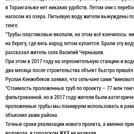
в Торангалыке нет никаких удобств. Летом они с пере
насосом из озера. Питьевую воду жители вынуждены пок
тенге.
"Трубы пластиковые вкопали, на этом всё кончилось: ни
на берегу, где весь народ летом купается. Брали эту во
рассказал житель села Василий Чернышев.
При этом в 2017 году на опреснительную станцию и вод
два месяца после строительства объект быстро пришёл 
Руслан Кенжебеков заявил, что сельчане сами "виноваты
"Стоимость проложенных труб по проекту – 77 млн тенг
фильтрованной, но в 2017 году жители были категоричес
проложенные трубы мы планируем использовать в рамка
объяснил аким района.
Точные сроки реализации нового проекта, а именно при
водовода, в городском ЖКХ не назвали.