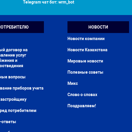
Telegram чат бот:
wrm_bot
ПОТРЕБИТЕЛЮ
НОВОСТИ
Новости компании
ый договор на
Новости Казахстана
вление услуг
бжения и
Мировые новости
доотведения
Полезные советы
ные вопросы
Микс
вание приборов учета
Слово о словах
застройщику
Поздравляем!
еред потребителем
-ответы