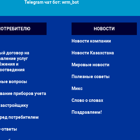
Telegram чат бот:
wrm_bot
ПОТРЕБИТЕЛЮ
НОВОСТИ
Новости компании
ый договор на
Новости Казахстана
вление услуг
бжения и
Мировые новости
доотведения
Полезные советы
ные вопросы
Микс
вание приборов учета
Слово о словах
застройщику
Поздравляем!
еред потребителем
-ответы