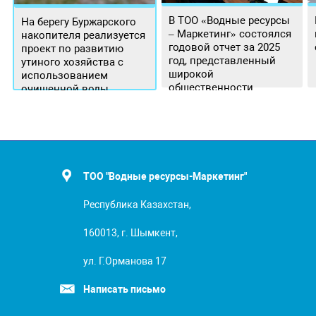
В ТОО «Водные ресурсы
На берегу Буржарского
– Маркетинг» состоялся
накопителя реализуется
годовой отчет за 2025
проект по развитию
год, представленный
утиного хозяйства с
широкой
использованием
общественности.
очищенной воды
ТОО "Водные ресурсы-Маркетинг"
Республика Казахстан,
160013, г. Шымкент,
ул. Г.Орманова 17
Написать письмо