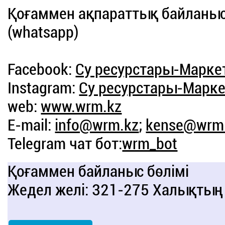
Қоғаммен ақпараттық байланыс 
(whatsapp)
Facebook:
Су ресурстары-Марке
Instagram:
Су ресурстары-Марке
web:
www.wrm.kz
E-mail:
info@wrm.kz
;
kense@wrm
Telegram чат бот:
wrm_bot
Қоғаммен байланыс бөлімі
Жедел желі: 321-275 Халықтың 