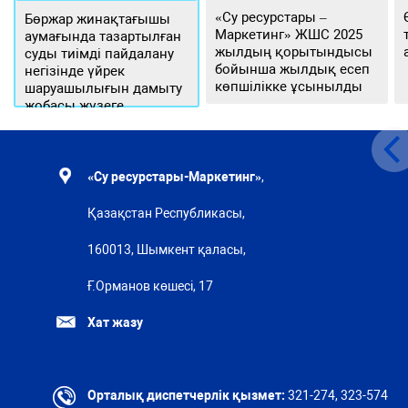
«Су ресурстары –
Бөржар жинақтағышы
Маркетинг» ЖШС 2025
аумағында тазартылған
жылдың қорытындысы
суды тиімді пайдалану
бойынша жылдық есеп
негізінде үйрек
көпшілікке ұсынылды
шаруашылығын дамыту
жобасы жүзеге
асырылуда
«Су ресурстары-Маркетинг»
,
Қазақстан Республикасы,
160013, Шымкент қаласы,
Ғ.Орманов көшесі, 17
Хат жазу
Орталық диспетчерлік қызмет:
321-274, 323-574