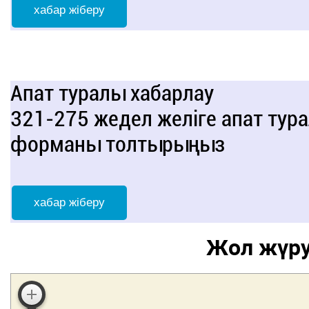
хабар жіберу
Апат туралы хабарлау
321-275 жедел желіге апат тур
форманы толтырыңыз
хабар жіберу
Жол жүру