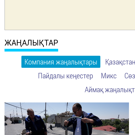
ЖАҢАЛЫҚТАР
Компания жаңалықтары
Қазақста
Пайдалы кеңестер
Микс
Сөз
Аймақ жаңалық