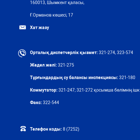
160013, Шымкент қаласы,
Ғ.Орманов көшесі, 17
Хат жазу
Орталық диспетчерлік қызмет:
321-274, 323-574
Жедел желі:
321-275
Тұрғындардың су балансы инспекциясы:
321-180
Коммутатор:
321-247; 321-272 қосымша бөлімнің ішкі
Факс:
322-544
Телефон коды:
8 (7252)