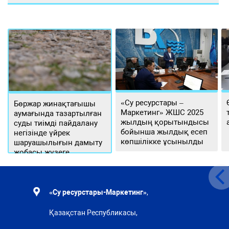
«Су ресурстары –
Бөржар жинақтағышы
Маркетинг» ЖШС 2025
аумағында тазартылған
жылдың қорытындысы
суды тиімді пайдалану
бойынша жылдық есеп
негізінде үйрек
көпшілікке ұсынылды
шаруашылығын дамыту
жобасы жүзеге
асырылуда
«Су ресурстары-Маркетинг»
,
Қазақстан Республикасы,