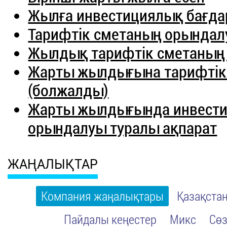
Жылға инвестициялық бағд
Тарифтік сметаның орында
Жылдық тарифтік сметаның
Жарты жылдығына тарифтік
(болжалды)
Жарты жылдығында инвести
орындалуы туралы ақпарат
ЖАҢАЛЫҚТАР
Компания жаңалықтары
Қазақста
Пайдалы кеңестер
Микс
Сөз