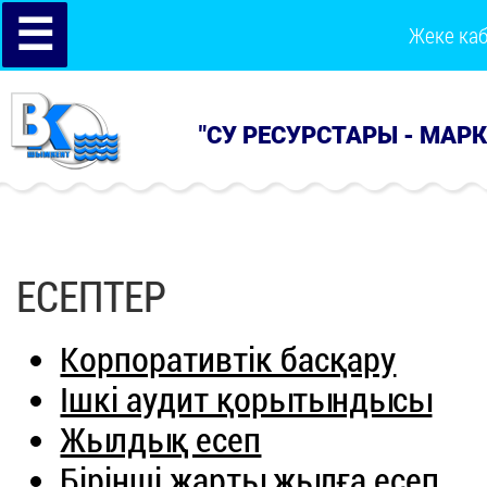
☰
Жеке ка
"СУ РЕСУРСТАРЫ - МАР
ЕСЕПТЕР
Корпоративтік басқару
Ішкі аудит қорытындысы
Жылдық есеп
Бірінші жарты жылға есеп