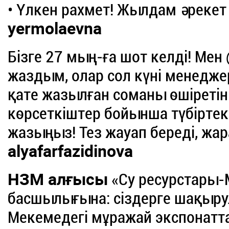
• Үлкен рахмет! Жылдам әрекет 
yermolaevna
Бізге 27 мың-ға шот келді! Ме
жаздым, олар сол күні менеджер
қате жазылған соманы өшіретіні
көрсеткіштер бойынша түбіртек
жазыңыз! Тез жауап береді, жа
alyafarfazidinova
НЗМ алғысы
«Су ресурстары-
басшылығына: сіздерге шақырул
Мекемедегі мұражай экспонаттар