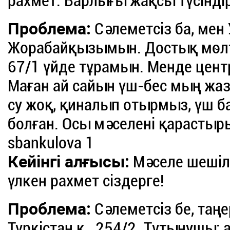
рахмет. Барлығы жақсы түсіндір
Проблема:
Сәлеметсіз ба, мен
Жорабайқызымын. Достық мөлте
67/1 үйде тұрамын. Менде цен
Маған ай сайын үш-бес мың жазы
су жоқ, қиналып отырмыз, үш б
болған. Осы мәселені қарастыр
sbankulova 1
Кейінгі алғысы:
Мәселе шешіл
үлкен рахмет сіздерге!
Проблема:
Сәлеметсіз бе, таң
Түркістан қ., 254/2. Тұтынушы: a