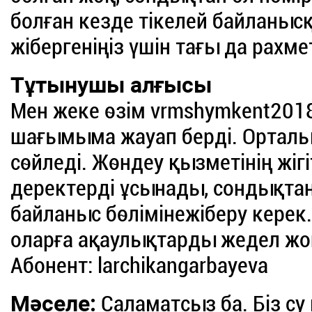
болған кезде тікелей байланыс
жібергеніңіз үшін тағы да рахмет
Тұтынушы алғысы
Мен жеке өзім vrmshymkent2018
шағымыма жауап берді. Орталы
сөйледі. Жөндеу қызметінің жігі
деректерді ұсынады, сондықта
байланыс бөлімінежіберу керек.
оларға ақаулықтарды жедел жо
Абонент: larchikangarbayeva
Мәселе:
Саламатсыз ба. Біз с