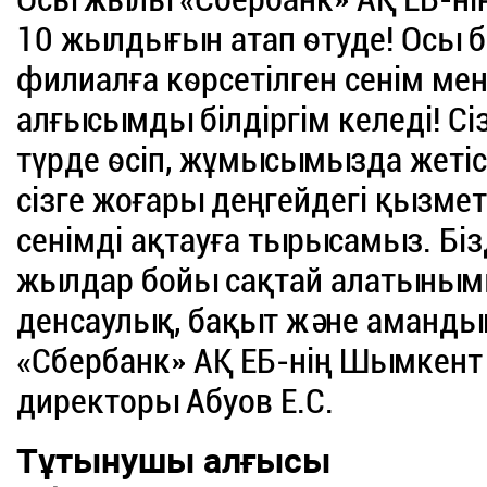
10 жылдығын атап өтуде! Осы 
филиалға көрсетілген сенім ме
алғысымды білдіргім келеді! Сі
түрде өсіп, жұмысымызда жетіс
сізге жоғары деңгейдегі қызмет
сенімді ақтауға тырысамыз. Бізд
жылдар бойы сақтай алатынымыз
денсаулық, бақыт және амандық
«Сбербанк» АҚ ЕБ-нің Шымкен
директоры Абуов Е.С.
Тұтынушы алғысы