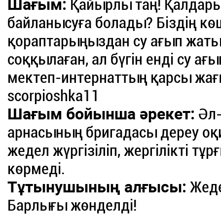
Шағым:
Қайырлы таң! Қалдары
байланысуға болады? Біздің көш
қораптарыңыздан су ағып жатыр
соққылаған, ал бүгін енді су ағ
мектеп-интернаттың қарсы жағ
scorpioshka11
Шағым бойынша әрекет:
Әл-
арнасының бригадасы дереу оқ
жедел жүргізіліп, жергілікті т
көрмеді.
Тұтынушының алғысы:
Жеде
Барлығы жөнделді!