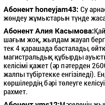
Абонент honeyjam43:
Су арна
жөндеу жұмыстарын түнде жаса
Абонент Алия Касымова:
Қай
шағым жоқ, жылдам жауап берге
тек 4 қарашада басталады, өйтк
магистральдық құбырды ауыстыр
келісімі қажет (әр пәтерден 260
жалпы түбіртекке енгізіледі). 
көршілердің бәрі төлеуге келісуі 
рахмет.
Абонент vms12:
Мәселенің жы