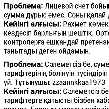
Проблема:
Лицевой счет бойын
сумма дұрыс емес. Соны қалай
Кейінгі алғысы:
Рахмет көмект
кездесіп барлығын шештік. Орта
контролерға ешқандай претензия
танытады деген ойдамын.
Проблема:
Сәлеметсіз бе, сум
тарифтерінің бөлінуін түсіндіріп
үй. Тұтынушы: zzaannkkaa1973
Кейінгі алғысы:
Сәлеметсіз бе
тарифтерге қатысты бізбен хаб