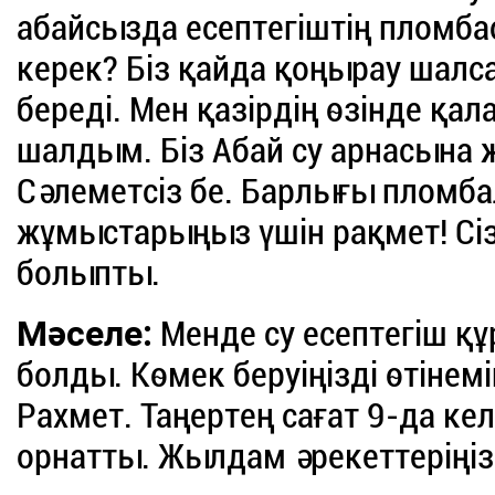
абайсызда есептегіштің пломба
керек? Біз қайда қоңырау шалса
береді. Мен қазірдің өзінде қ
шалдым. Біз Абай су арнасына 
Сәлеметсіз бе. Барлығы пломба
жұмыстарыңыз үшін рақмет! Сі
болыпты.
Мәселе:
Менде су есептегіш қ
болды. Көмек беруіңізді өтінемін
Рахмет. Таңертең сағат 9-да ке
орнатты. Жылдам әрекеттеріңіз