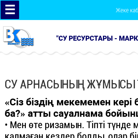
☰
Жеке ка
"СУ РЕСУРСТАРЫ - МАР
СУ АРНАСЫНЫҢ ЖҰМЫСЫ Т
«Сіз біздің мекемемен кері
ба?» атты сауалнама бойын
• Мен өте ризамын. Тіпті түнде
қалмаған кездер болды, олар бі