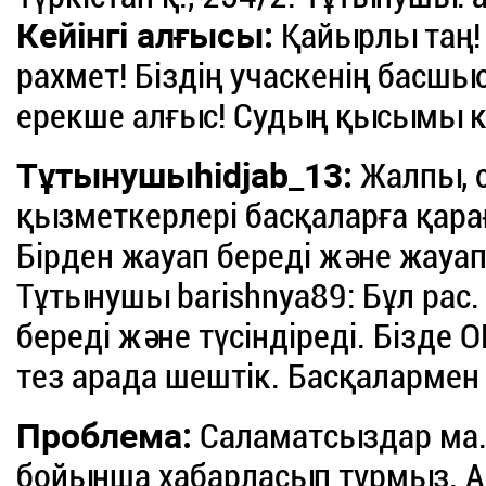
Кейінгі алғысы:
Қайырлы таң! 
рахмет! Біздің учаскенің басшы
ерекше алғыс! Судың қысымы к
Тұтынушыhidjab_13:
Жалпы, 
қызметкерлері басқаларға қара
Бірден жауап береді және жауап
Тұтынушы barishnya89: Бұл рас
береді және түсіндіреді. Бізде
тез арада шештік. Басқалармен 
Проблема:
Саламатсыздар ма. 
бойынша хабарласып тұрмыз. А