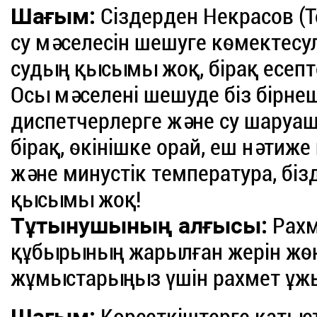
Шағым:
Сіздерден Некрасов (Т
су мәселесін шешуге көмектесу
судың қысымы жоқ, бірақ есепт
Осы мәселені шешуде біз бірне
диспетчерлерге және су шаруа
бірақ, өкінішке орай, еш нәтиже
және минустік температура, бізд
қысымы жоқ!
Тұтынушының алғысы:
Рахм
құбырының жарылған жерін жөн
жұмыстарыңыз үшін рахмет ұжым