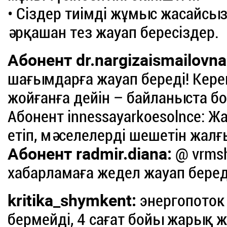
• Сіздер тиімді жұмыс жасайсыз
әрқашан тез жауап бересіздер.
Абонент dr.nargizaismailovna
шағымдарға жауап береді! Кер
жойғанға дейін – байланыста б
Абонент innessayarkoesolnce: Ж
етіп, мәселелерді шешетін жалғ
Абонент radmir.diana:
@ vrmsh
хабарламаға жедел жауап беред
kritika_shymkent:
энергопоток
бермейді, 4 сағат бойы жарық ж