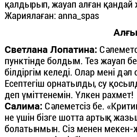
қалдырып, жауап алған қандай
Жариялаған: anna_spas
Алғы
Светлана Лопатина:
Сәлеметс
пунктінде болдым. Тез жауап бер
білдіргім келеді. Олар мені дәл
Есептегіш орнатылды, су қосы
деп үміттенемін. Үлкен рахмет!
Салима:
Сәлеметсіз бе. «Крит
не үшін бізге шотта артық жа
болатынмын. Сіз менен мекен-ж