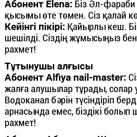
Абонент Elena:
Біз Әл-фараби 
қысымы өте төмен. Сіз қалай к
Кейінгі пікірі:
Қайырлы кеш. Бі
шешілді. Сіздің жұмысыңыз бе
рахмет!
Тұтынушы алғысы
Абонент Alfiya nail-master:
Сі
жалға алушылар тұрады, солар 
Водоканал бәрін түсіндіріп берді
арнасында емес, біздікі болып 
рахмет!