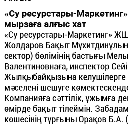
«Су ресурстары-Маркетин
мырзаға алғыс хат
«Су ресурстары-Маркетинг» ЖШ
Жолдаров Бақыт Мұхитдинұлына
сектор) бөлімінің бастығы Мел
Валентиновнаға, инспектор Сей
Жылқыбайқызына келушілерге 
мәселені шешуге көмектескендер
Компанияға сәттілік, ұжымға д
өмірде бақыт тілеймін. Забад
көшесінің тұрғыны Орақов Б.А. (