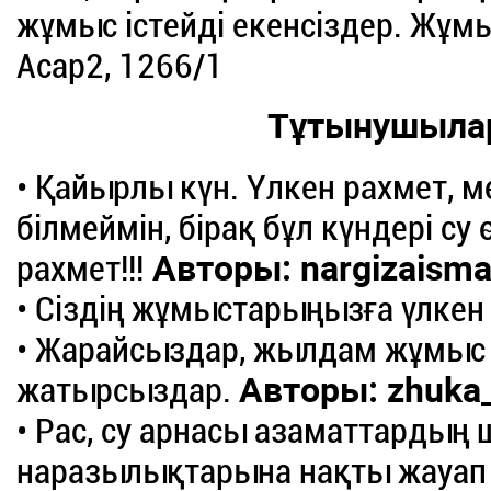
жұмыс істейді екенсіздер. Жұмыс
Асар2, 1266/1
Тұтынушыла
• Қайырлы күн. Үлкен рахмет, м
білмеймін, бірақ бұл күндері су
рахмет!!!
Авторы: nargizaisma
• Сіздің жұмыстарыңызға үлкен
• Жарайсыздар, жылдам жұмыс ж
жатырсыздар.
Авторы: zhuka
• Рас, су арнасы азаматтарды
наразылықтарына нақты жауап 