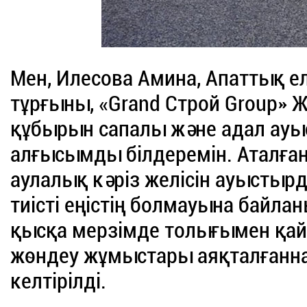
Мен, Илесова Амина, Апаттық ел
тұрғыны, «Grand Строй Group»
құбырын сапалы және адал ауы
алғысымды білдеремін. Аталға
аулалық кәріз желісін ауыстырд
тиісті еңістің болмауына байла
қысқа мерзімде толығымен қай
жөндеу жұмыстары аяқталғанна
келтірілді.