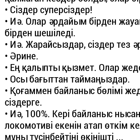
• Сіздер суперсіздер!
• Иә. Олар әрдайым бірден жауа
бірден шешіледі.
• Иә. Жарайсыздар, сіздер тез ә
• Әрине.
• Ең қалыпты қызмет. Олар жеде
• Осы бағыттан таймаңыздар.
• Қоғаммен байланыс бөлімі жед
сіздерге.
• Иә, 100%. Кері байланыс ны
локомотиві екенін атап өткім ке
мұны түсінбейтіні өкінішті ...