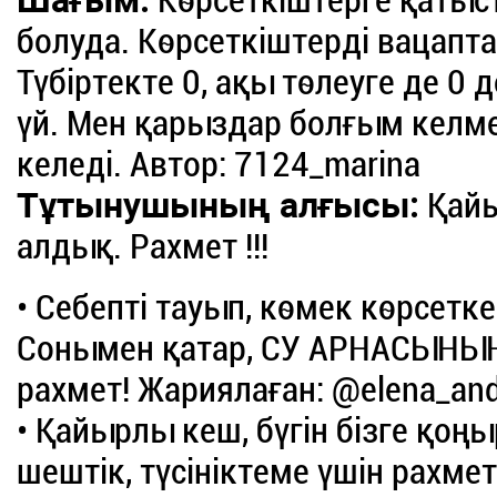
Шағым:
Көрсеткіштерге қатыс
болуда. Көрсеткіштерді вацапта
Түбіртекте 0, ақы төлеуге де 0 
үй. Мен қарыздар болғым келме
келеді. Автор: 7124_marina
Тұтынушының алғысы:
Қайы
алдық. Рахмет !!!
• Себепті тауып, көмек көрсетке
Сонымен қатар, СУ АРНАСЫНЫ
рахмет! Жариялаған: @elena_an
• Қайырлы кеш, бүгін бізге қо
шештік, түсініктеме үшін рахме