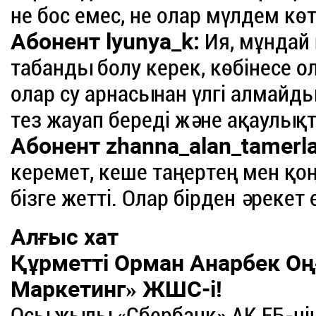
не бос емес, не олар мүлдем кө
Абонент lyunya_k:
Ия, мұндай 
табанды болу керек, көбінесе ол
олар су арнасынан үлгі алмайд
тез жауап береді және ақаулы
Абонент zhanna_alan_tamerla
керемет, кеше таңертең мен қоң
бізге жетті. Олар бірден әрекет 
Алғыс хат
Құрметті Орман Анарбек Оң
Маркетинг» ЖШС-і!
Осы жылы «Сбербанк» АҚ ЕБ-ні