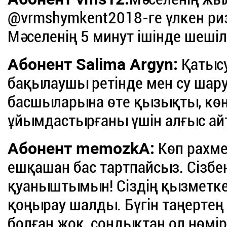
@vrmshymkent2018-ге үлкен р
Мәселенің 5 минут ішінде шешіл
Абонент Salima Argyn:
Қатысу
бақылаушы ретінде мен су шар
басшыларына өте қызықты, көң
ұйымдастырғаны үшін алғыс ай
Абонент memozkA:
Көп рахмет
ешқашан бас тартпайсыз. Сізб
қуаныштымын! Сіздің қызметке
қоңырау шалды. Бүгін таңерте
болған жоқ, сондықтан ол нөмір