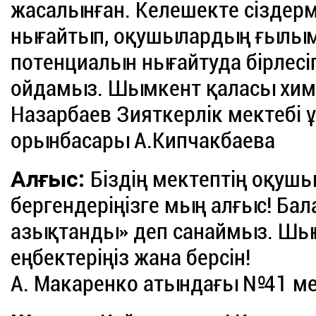
жасалынған. Келешекте сіздерм
нығайтып, оқушылардың ғыл
потенциалын нығайтуда бірлес
ойдамыз. Шымкент қаласы хим
Назарбаев Зияткерлік мектебі
орынбасары А.Кипчакбаева
Алғыс:
Біздің мектептің оқуш
бергендеріңізге мың алғыс! Ба
азықтанды» деп санаймыз. Ш
еңбектеріңіз жана берсін!
А. Макаренко атындағы №41 мек