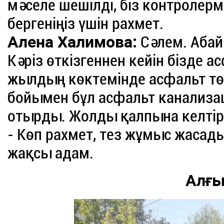
мәселе шешілді, біз контролерм
бергеніңіз үшін рахмет.
Алена Халимова:
Сәлем. Абай
Кәріз өткізгеннен кейін бізде а
жылдың көктемінде асфальт төс
бойымен бұл асфальт канализ
отырды. Жолды қалпына келтіру
- Көп рахмет, тез жұмыс жасады
жақсы адам.
Алғы