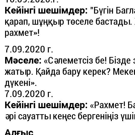
Кейінгі шешімдер:
"Бүгін Баг
қарап, шұңқыр төселе бастады
рахмет»!
7.09.2020 г.
Мәселе:
«Сәлеметсіз бе! Бізде 
жатыр. Қайда бару керек? Мекен
дүкені».
7.09.2020 г.
Кейінгі шешімдер:
«Рахмет! Ба
әрі сауатты кеңес бергеніңіз үші
Алғыс