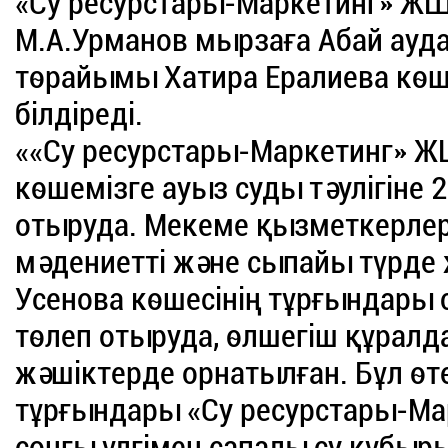
«Су ресурстары-Маркетинг» ЖШ
М.А.Урманов мырзаға Абай ауда
төрайымы Хатира Ералиева көш
білдіреді.
««Су ресурстары-Маркетинг» Ж
көшемізге ауыз суды тәулігіне 2
отыруда. Мекеме қызметкерлер
мәдениетті және сыпайы түрде
Усенова көшесінің тұрғындары
төлеп отыруда, өлшегіш құрал
жәшіктерде орнатылған. Бұл өт
тұрғындары «Су ресурстары-М
соңғы үлгімен сапалы су құбыры