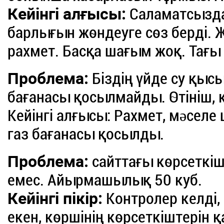
Кейінгі алғысы:
Саламатсызда
барлығын жөндеуге сөз берді.
рахмет. Басқа шағым жоқ. Тағы
Проблема:
Біздің үйде су қыс
бағанасы қосылмайды. Өтініш, 
Кейінгі алғысы: Рахмет, мəселе
газ бағанасы қосылды.
Проблема:
сайттағы көрсеткіш
емес. Айырмашылық 50 куб.
Кейінгі пікір:
Контролер келді,
екен, көршінің көрсеткіштерін 