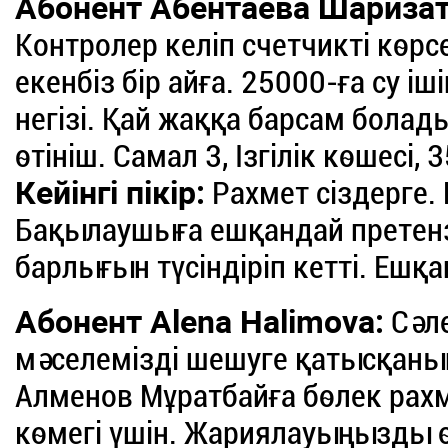
Абонент Абентаева Шаризат
Контролер келіп счетчикті көрс
екенбіз бір айға. 25000-ға су і
негізі. Қай жаққа барсам болад
өтініш. Самал 3, Ізгілік көшесі, 
Кейінгі пікір:
Рахмет сіздерге.
Бақылаушыға ешқандай претен
барлығын түсіндіріп кетті. Еш
Абонент Alena Halimova:
Сәле
мәселемізді шешуге қатысқаны
Алменов Мұратбайға бөлек рах
көмегі үшін. Жариялауыңызды ө