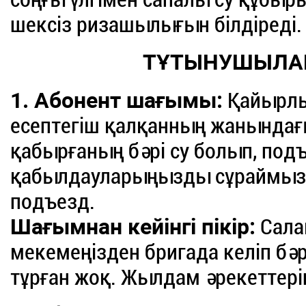
шексіз ризашылығын білдіреді.
ТҰТЫНУШЫЛА
1. Абонент шағымы:
Қайырлы 
есептегіш қалқанның жанындағ
қабырғаның бәрі су болып, подъ
қабылдауларыңызды сұраймыз. 
подъезд.
Шағымнан кейінгі пікір:
Сала
мекемеңізден бригада келіп бәрі
тұрған жоқ. Жылдам әрекеттерің