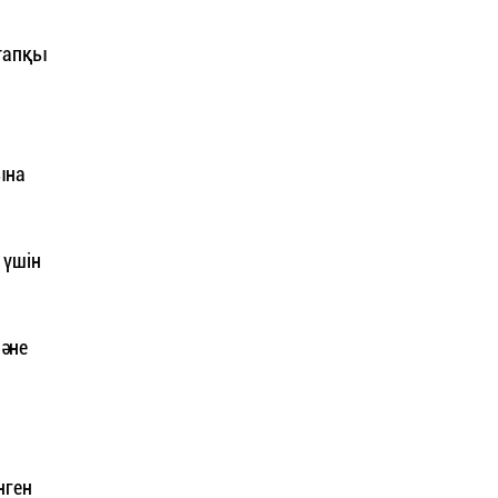
тапқы
ына
 үшін
және
нген