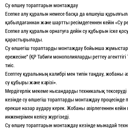
Су өлшеу тораптарын монтаждау
Есепке алу құралын немесе басқа да өлшеуіш құрылғыл
қабылдағаннан және шартты ресімдегеннен кейін «Су ре
Есепке алу құралын орнатуға дейін су құбырын іске қо
қарастырылады.
Су өлшегіш тораптарды монтаждау бойынша жұмыстар 
ережесіне" (ҚР Табиғи монополияларды реттеу агенттіг
тиіс.
Есептеу құралының калибрі мен типін таңдау, жобаны әз
су құбыры және кәрізі».
Мердігерлік мекеме нысандарды техникалық тексеруді 
кезінде су өлшегіш тораптарды монтаждау процесінде 
ерекше назар аудару керек. Жобаны әзірлегеннен кейін
инженерімен келісу жүргізеді.
Су өлшеу тораптарын монтаждау кезінде мынадай техни