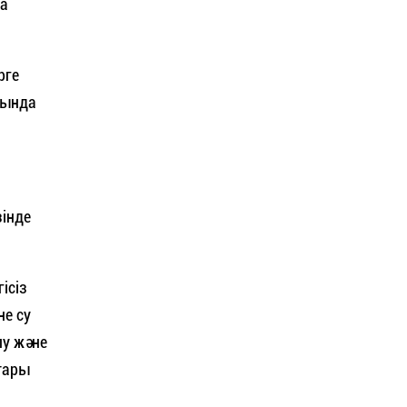
ға
рге
рында
зінде
ісіз
не су
лу және
тары