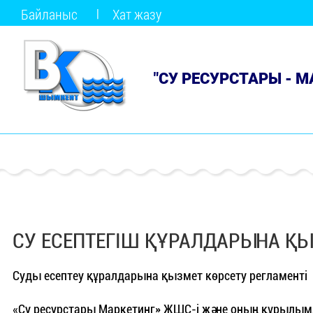
Байланыс
Хат жазу
"СУ РЕСУРСТАРЫ - 
СУ ЕСЕПТЕГІШ ҚҰРАЛДАРЫНА ҚЫ
Суды есептеу құралдарына қызмет көрсету регламенті
«Су ресурстары Маркетинг» ЖШС-і және оның құрылымд