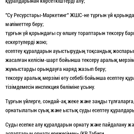
құралдарынан көрсеткіштерді алу;
"Су Ресурстары-Маркетинг" ЖШС-не тұрғын үй қорында
мәліметтер беру;
тұрғын үй қорындағы су өлшеу тораптарын тексеру ба
ескертулерді жою;
есептеу құралдарын ауыстырудың тоқсандық жоспарын
жасалған келісім-шарт бойынша тексеру аралық мерзім
жұмыстарды орындауға наряд жазып беру;
тексеру аралық мерзімі өту себебі бойынша есептеу қ
тізімдемесін инспекция бөліміне ұсыну.
Тұрғын үйлерге, сондай-ақ жеке және заңды тұлғаларға
орнатылатын суық және ыстық суды есептеу құралдарын
Суды есепке алу құралдарын орнату және пайдалану жә
аспаптарын орнату ережесімен» (ҚР Табиғи