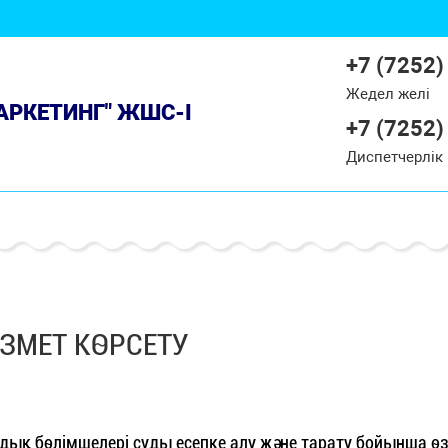
+7 (7252)
Жедел желі
МАРКЕТИНГ" ЖШС-І
+7 (7252)
Диспетчерлік
ЗМЕТ КӨРСЕТУ
ық бөлімшелері суды есепке алу және тарату бойынша ө