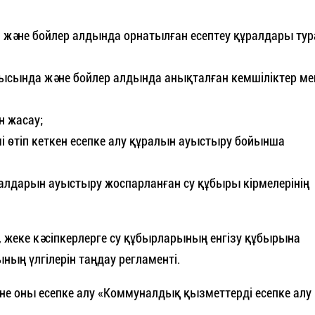
 және бойлер алдында орнатылған есептеу құралдары ту
рысында және бойлер алдында анықталған кемшіліктер ме
 жасау;
і өтіп кеткен есепке алу құралын ауыстыру бойынша
ұралдарын ауыстыру жоспарланған су құбыры кірмелерінің
, жеке кәсіпкерлерге су құбырларының енгізу құбырына
ың үлгілерін таңдау регламенті.
не оны есепке алу «Коммуналдық қызметтерді есепке алу