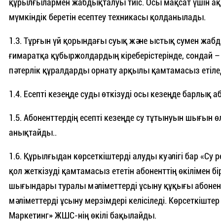
құрылғылармен жабдықталуы тиіс. Осы мақсат үшін ақп
мүмкіндік беретін есептеу техникасы қолданылады.
1.3. Тұрғын үй қорындағы суық және ыстық сумен жабд
ғимаратқа құбыржолдардың кіреберістерінде, сондай –
пәтерлік құралдарды орнату арқылы қамтамасыз етілед
1.4. Есепті кезеңде суды өткізуді осы кезеңде барлық
1.5. Абоненттердің есепті кезеңде су тұтынуын шығын өл
анықтайды..
1.6. Құрылғыдан көрсеткіштерді алуды куәлігі бар «Су 
қол жеткізуді қамтамасыз ететін абоненттің өкілімен бі
шығындары туралы мәліметтерді ұсыну құқығы абонент
мәліметтерді ұсыну мерзімдері келісіледі. Көрсеткішт
Маркетинг» ЖШС-нің өкілі бақылайды.