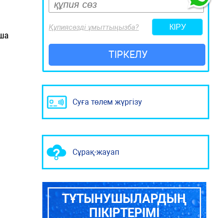
Құпиясөзді ұмыттыңызба?
нша
ТІРКЕЛУ
Суға төлем жүргізу
Сұрақ-жауап
ТҰТЫНУШЫЛАРДЫҢ
ПІКІРТЕРІМІ