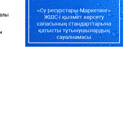
«Су ресурстары-Маркетинг»
ралы
ЖШС-і қызмет көрсету
сапасының стандарттарына
қатысты тұтынушылардың
н
сауалнамасы