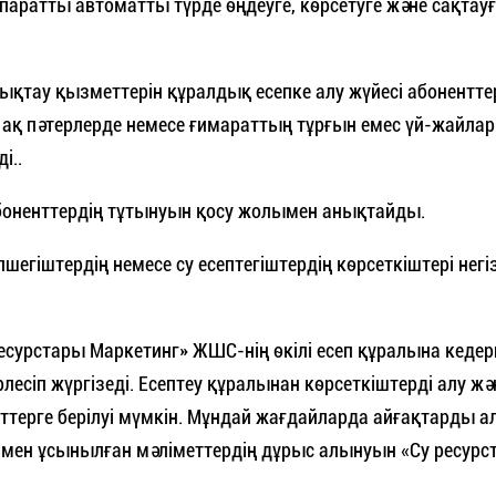
аратты автоматты түрде өңдеуге, көрсетуге және сақтау
ықтау қызметтерін құралдық есепке алу жүйесі абонентте
 ақ пәтерлерде немесе ғимараттың тұрғын емес үй-жайла
і..
 абоненттердің тұтынуын қосу жолымен анықтайды.
шегіштердің немесе су есептегіштердің көрсеткіштері негі
ресурстары Маркетинг» ЖШС-нің өкілі есеп құралына кедерг
рлесіп жүргізеді. Есептеу құралынан көрсеткіштерді алу жә
терге берілуі мүмкін. Мұндай жағдайларда айғақтарды а
ер мен ұсынылған мәліметтердің дұрыс алынуын «Су ресурс