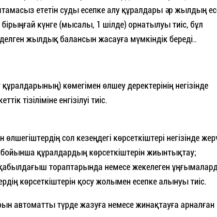
мтамасыз ететін суды есепке алу құралдары әр жылдың ес
бірыңғай күнге (мысалы, 1 шілде) орнатылуы тиіс, бұл
зделген жылдық балансын жасауға мүмкіндік береді..
 құралдарының) көмегімен өлшеу деректерінің негізінде
к тізіліміне енгізілуі тиіс.
өлшегіштердің сол кезеңдегі көрсеткіштері негізінде жер
ы бойынша құралдардың көрсеткіштерін жиынтықтау;
у қабылдағыш тораптарында немесе жекелеген ұңғымалар
рдің көрсеткіштерін қосу жолымен есепке алынуы тиіс.
арын автоматты түрде жазуға немесе жинақтауға арналған