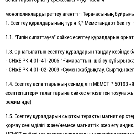
монополияларды реттеу агенттігі Төрағасының бұйрығы
1. Есептеу құралдарының түрін ҚР Мемстандарт бекітуі 
1.1. "Типін сипаттауға" сәйкес есептеу құралдарын орнат
1.3. Орнатылатын есептеу құралдарын таңдау кезінде 
- СНжЕ РК 4.01-41-2006 " Ғимараттың ішкі су құбыры жән
- СНжЕ РК 4.01-02-2009 «Сумен жабдықтау. Сыртқы жел
1.4. Есептеу аспаптарының сенімділігі МЕМСТ Р 50193
есептегіштері» талаптарына сәйкес өткізілген тозуға 
режимінде)
1.5. Есептеу құралдарын сыртқы тұрақты магнит өріст
қорғау сенімділігі және/немесе магниттік әсер ету инди