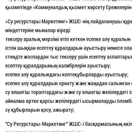
қызметінде «Коммуналдық қызмет көрсету Ережелерін
«Су ресурстары Маркетинг» ЖШС-нің пайдаланушы құры
міндеттеріне мыналар кіреді:
тексеру аралық мерзімі өтіп кеткен есепке алу құралын
істен шыққан есептеу құралдарын ауыстыру немесе ол
стендте жоспардан тыс тексеру үшін есептеу аспаптары
есептеу құралдарының калибрлерін ауыстыру;
есепке алу құралындағы келтеқұбырларды ауыстыру;
есепке алу құралдарын орнату және жаңадан салынған 
су өлшегіш тораптардағы және су өлшегіш желілердег
айналма өртке қарсы желілердегі ысырмаларды пломб
су құбырларын қосу, ажырату;
"Су Ресурстары-Маркетинг" ЖШС-і басқармасының өкіл