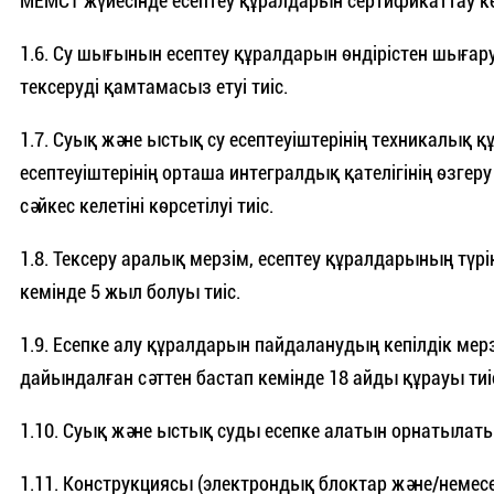
МЕМСТ жүйесінде есептеу құралдарын сертификаттау кез
1.6. Су шығынын есептеу құралдарын өндірістен шыға
тексеруді қамтамасыз етуі тиіс.
1.7. Суық және ыстық су есептеуіштерінің техникалық
есептеуіштерінің орташа интегралдық қателігінің өзг
сәйкес келетіні көрсетілуі тиіс.
1.8. Тексеру аралық мерзім, есептеу құралдарының түрі
кемінде 5 жыл болуы тиіс.
1.9. Есепке алу құралдарын пайдаланудың кепілдік мерз
дайындалған сәттен бастап кемінде 18 айды құрауы тиі
1.10. Суық және ыстық суды есепке алатын орнатылат
1.11. Конструкциясы (электрондық блоктар және/немес