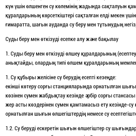
күн үшін өлшенген су көлемінің жадында сақталуын қа
құралдарының көрсеткіштері сақталған елді мекен үшін 
ғимаратта, шағын ауданда су беру мен тұтынудың негі
Суды беру мен өткізуді есепке алу және бақылау
1. Суды беру мен өткізуді өлшеу құралдарының (есептеу
анықтайды, олардың типі өлшем құралдарының мемлекетті
1. Су құбыры желісіне су берудің есепті кезеңде:
екінші көтеру сорғы станцияларында орнатылған шығын 
көзінен сумен жабдықтау кезінде әрбір сорғы стансас
жер асты көздерінен сумен қамтамасыз ету кезінде-с
орнатылған шығын өлшегіштердің немесе су есептегіште
1.2. Су беруді ескеретін шығын өлшегіштер су шығынд