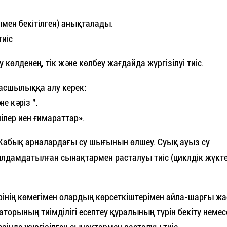
мен бекітілген) анықталады.
тиіс
у көлденең, тік және көлбеу жағдайда жүргізілуі тиіс.
басшылыққа алу керек:
е кәріз ".
ілер иен ғимараттар».
 «Жабық арналардағы су шығынын өлшеу. Суық ауыз су
жылдамдатылған сынақтармен расталуы тиіс (циклдік жүкт
ерінің көмегімен олардың көрсеткіштерімен айла-шарғы ж
каторының тиімділігі есептеу құралының түрін бекіту немес