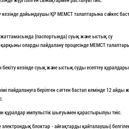
інде жүргізілген сынақтармен расталуы тиіс.
ру кезінде дайындаушы ҚР МЕМСТ талаптарына сәйкес бас
 құжаттамасында (паспортында) суық және ыстық су
еру қарқыны оларды пайдалану процесінде МЕМСТ талаптар
н бекіту кезінде суық және ыстық суды есептеу құралдары
імі пайдалануға берілген сәттен бастап кемінде 12 айды 
с.
ын құралдар импульстік шығуымен қарастырылуы тиіс.
е электрондық блоктар - айғақтарды қайталаушы) белгіле