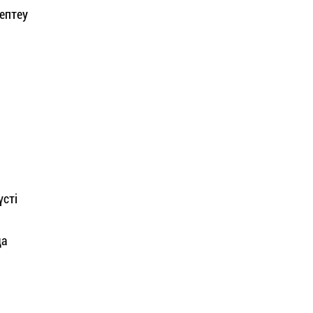
ептеу
үсті
да