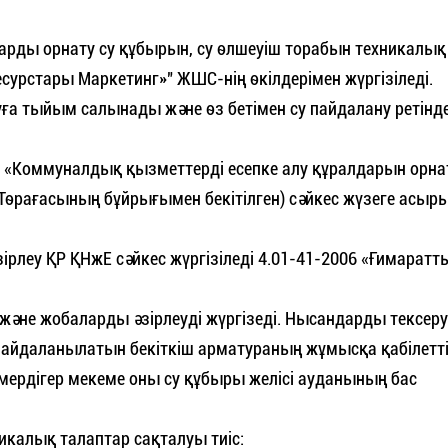
арды орнату су құбырын, су өлшеуіш торабын техникалық
сурстары Маркетинг»" ЖШС-нің өкілдерімен жүргізіледі.
суға тыйым салынады және өз бетімен су пайдалану ретінд
«Коммуналдық қызметтерді есепке алу құралдарын орна
і Төрағасының бұйрығымен бекітілген) сәйкес жүзеге асыр
ірлеу ҚР ҚНжЕ сәйкес жүргізіледі 4.01-41-2006 «Ғимаратты
және жобаларды әзірлеуді жүргізеді. Нысандарды тексеру
пайдаланылатын бекіткіш арматураның жұмысқа қабілеттіл
 мердігер мекеме оны су құбыры желісі ауданының бас
калық талаптар сақталуы тиіс: