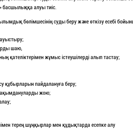
» басшылыққа алуы тиіс.
лымдық бөлімшесінің суды беру және өткізу есебі бойы
 ауыстыру;
арды шаю,
ның қателіктерімен жұмыс істеушілерді алып тастау;
су құбырларын пайдалануға беру;
і зақымдануларды жою;
алау;
імен терең шұңқырлар мен құдықтарда есепке алу