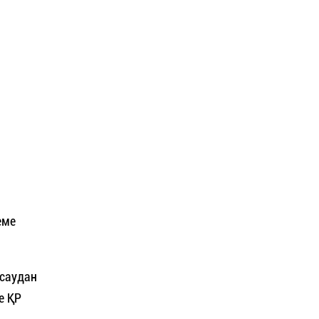
еме
асаудан
е ҚР