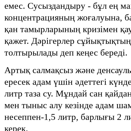
емес. Сусыздандыру - бұл ең ма
концентрацияның жоғалуына, ба
қан тамырларының кризімен қау
қажет. Дәрігерлер сұйықтықты
толтырылады деп кеңес береді.
Артық салмақсыз және денсаул
ересек адам үшін әдеттегі күнд
литр таза су. Мұндай сан қайда
мен тыныс алу кезінде адам шам
несеппен-1,5 литр, барлығы 2 л
керек.