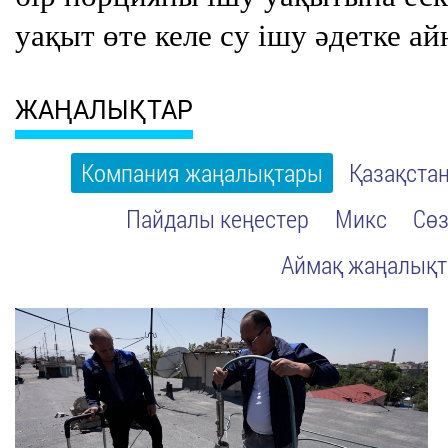
уақыт өте келе су ішу әдетке ай
ЖАҢАЛЫҚТАР
Компания жаңалықтары
Қазақста
Пайдалы кеңестер
Микс
Сөз
Аймақ жаңалық