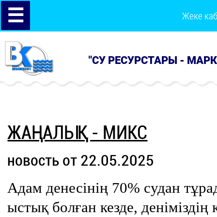
☰
Жеке ка
"СУ РЕСУРСТАРЫ - МАР
ЖАҢАЛЫҚ - МИКС
новость от 22.05.2025
Адам денесінің 70% судан тұра
ыстық болған кезде, деніміздің