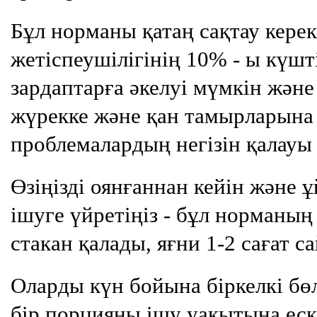
Бұл норманы қатаң сақтау керек
жетіспеушілігінің 10% - ы күшт
зардаптарға әкелуі мүмкін және 
жүрекке және қан тамырларына
проблемалардың негізін қалауы
Өзіңізді оянғаннан кейін және 
ішуге үйретіңіз - бұл норманың 
стакан қалады, яғни 1-2 сағат са
Оларды күн бойына біркелкі бөл
бір порцияны ішу уақытына еск