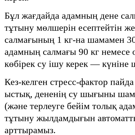
Бұл жағдайда адамның дене сал
тұтыну мөлшерін есептейтін же
салмағының 1 кг-на шамамен 30
адамның салмағы 90 кг немесе о
көбірек су ішу керек — күніне 
Кез-келген стресс-фактор пайда
ыстық, дененің су шығыны шама
(және терлеуге бейім толық адам
тұтыну жылдамдығын автоматты
арттырамыз.