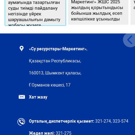
Маркетинг» ЖШС 2025
аумағында тазартылған
жылдың қорытындысы
суды тиімді пайдалану
бойынша жылдық есеп
негізінде үйрек
көпшілікке ұсынылды
шаруашылығын дамыту
жобасы жүзеге
асырылуда
«Су ресурстары-Маркетинг»
,
Қазақстан Республикасы,
160013, Шымкент қаласы,
Ғ.Орманов көшесі, 17
Хат жазу
Орталық диспетчерлік қызмет:
321-274, 323-574
Жедел желі:
321-275