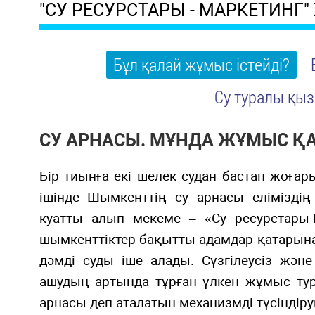
"СУ РЕСУРСТАРЫ - МАРКЕТИН
Бұл қалай жұмыс істейді?
Су туралы қыз
СУ АРНАСЫ. МҰНДА ЖҰМЫС ҚА
Бір тиынға екі шелек судан бастап жоғар
ішінде Шымкенттің су арнасы еліміздің 
куатты алып мекеме – «Су ресурстары-
шымкенттіктер бақытты адамдар қатарына
дәмді суды іше алады. Сүзгілеусіз жән
ашудың артында тұрған үлкен жұмыс тур
арнасы деп аталатын механизмді түсіндір