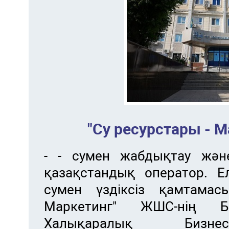
"Су ресурстары - 
- - сумен жабдықтау жән
қазақстандық оператор. Ел
сумен үздіксіз қамтамасы
Маркетинг" ЖШС-нің Б
Халықаралық Бизнес