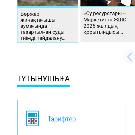
«Су ресурстары –
Бөржар
Маркетинг» ЖШС
жинақтағышы
аумағында
2025 жылдың
тазартылған суды
қорытындысы...
тиімді пайдалану...
ТҰТЫНУШЫҒА
Тарифтер