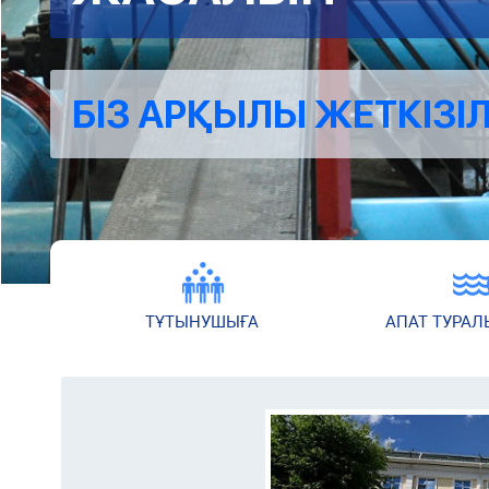
БІЗ АРҚЫЛЫ ЖЕТКІЗІЛ
ТҰТЫНУШЫҒА
АПАТ ТУРАЛ