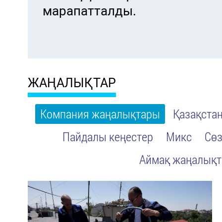
марапатталды.
ЖАҢАЛЫҚТАР
Компания жаңалықтары
Қазақста
Пайдалы кеңестер
Микс
Сөз
Аймақ жаңалық