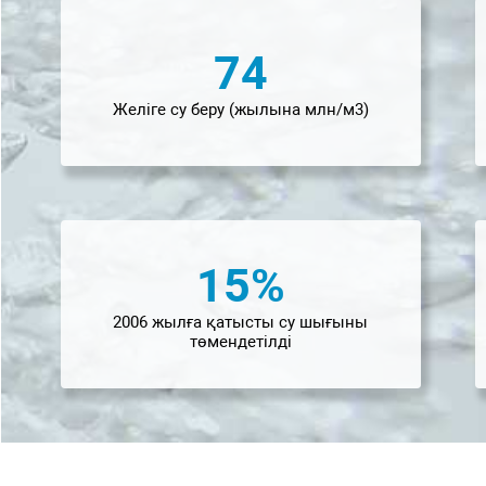
74
Желіге су беру (жылына млн/м3)
15
%
2006 жылға қатысты су шығыны
төмендетілді