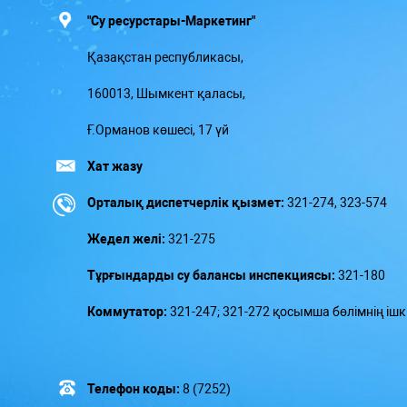
"Су ресурстары-Маркетинг"
Қазақстан республикасы,
160013, Шымкент қаласы,
Ғ.Орманов көшесі, 17 үй
Хат жазу
Орталық диспетчерлік қызмет:
321-274, 323-574
Жедел желі:
321-275
Тұрғындарды су балансы инспекциясы:
321-180
Коммутатор:
321-247; 321-272 қосымша бөлімнің ішкі
Телефон коды:
8 (7252)