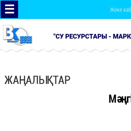
☰
Жеке ка
"СУ РЕСУРСТАРЫ - МАР
ЖАҢАЛЫҚТАР
Мәңгі