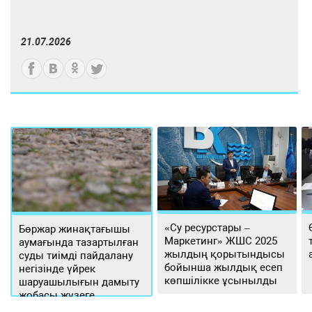
21.07.2026
«Су ресурстары –
Бөржар жинақтағышы
Маркетинг» ЖШС 2025
аумағында тазартылған
жылдың қорытындысы
суды тиімді пайдалану
бойынша жылдық есеп
негізінде үйрек
көпшілікке ұсынылды
шаруашылығын дамыту
жобасы жүзеге
асырылуда