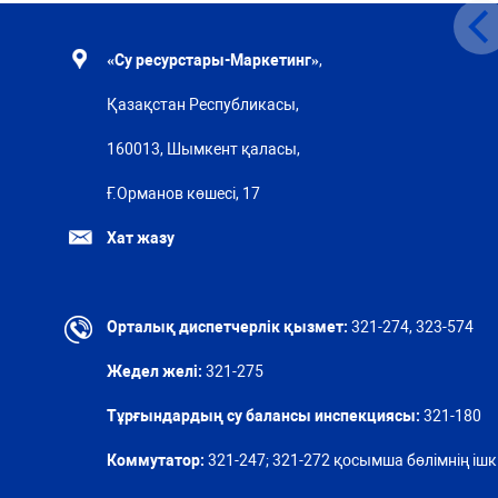
«Су ресурстары-Маркетинг»
,
Қазақстан Республикасы,
160013, Шымкент қаласы,
Ғ.Орманов көшесі, 17
Хат жазу
Орталық диспетчерлік қызмет:
321-274, 323-574
Жедел желі:
321-275
Тұрғындардың су балансы инспекциясы:
321-180
Коммутатор:
321-247; 321-272 қосымша бөлімнің ішкі