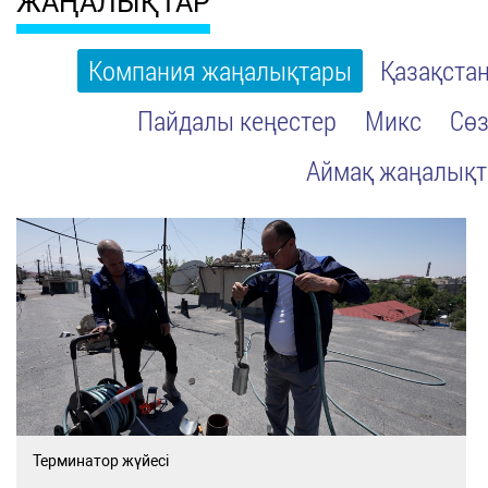
ЖАҢАЛЫҚТАР
Компания жаңалықтары
Қазақста
Пайдалы кеңестер
Микс
Сөз
Аймақ жаңалық
Терминатор жүйесі