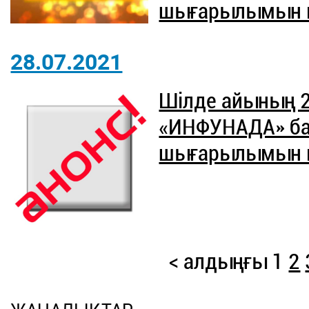
шығарылымын ют
28.07.2021
Шілде айының 
«ИНФУНАДА» б
шығарылымын ют
< алдыңғы
1
2