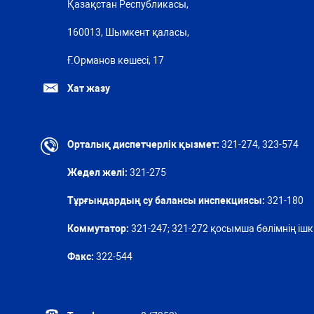
Қазақстан Республикасы,
160013, Шымкент қаласы,
Ғ.Орманов көшесі, 17
Хат жазу
Орталық диспетчерлік қызмет:
321-274, 323-574
Жедел желі:
321-275
Тұрғындардың су балансы инспекциясы:
321-180
Коммутатор:
321-247; 321-272 қосымша бөлімнің ішкі
Факс:
322-544