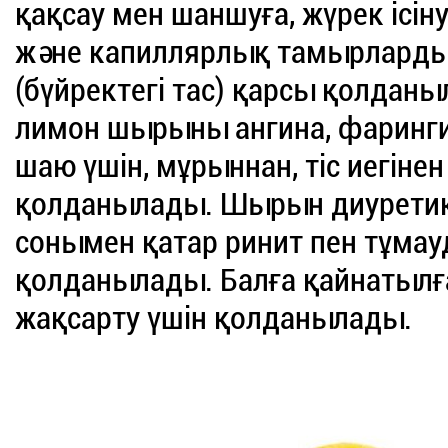
қақсау мен шаншуға, жүрек ісін
және капиллярлық тамырларды
(бүйректегі тас) қарсы қолдан
лимон шырыны ангина, фаринги
шаю үшін, мұрыннан, тіс иегінен
қолданылады. Шырын диуретика
сонымен қатар ринит пен тұмау
қолданылады. Балға қайнатылғ
жақсарту үшін қолданылады.