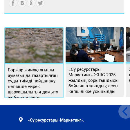
«Су ресурстары –
Бөржар жинақтағышы
Маркетинг» ЖШС 2025
аумағында тазартылған
жылдың қорытындысы
суды тиімді пайдалану
бойынша жылдық есеп
негізінде үйрек
көпшілікке ұсынылды
шаруашылығын дамыту
жобасы жүзеге
асырылуда
«Су ресурстары-Маркетинг»
,