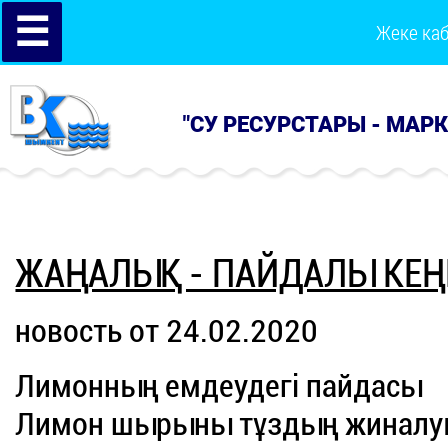
☰
Жеке ка
"СУ РЕСУРСТАРЫ - МАР
ЖАҢАЛЫҚ - ПАЙДАЛЫ КЕҢ
новость от 24.02.2020
Лимонның емдеудегі пайдасы
Лимон шырыны тұздың жиналуын