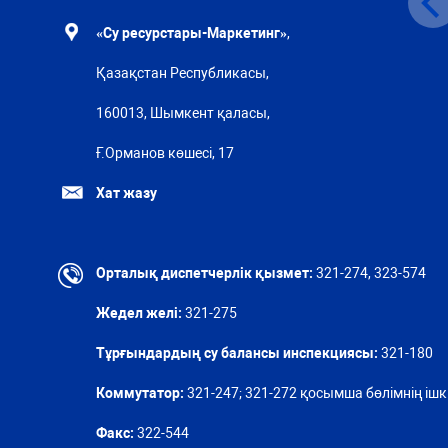
«Су ресурстары-Маркетинг»
,
Қазақстан Республикасы,
160013, Шымкент қаласы,
Ғ.Орманов көшесі, 17
Хат жазу
Орталық диспетчерлік қызмет:
321-274, 323-574
Жедел желі:
321-275
Тұрғындардың су балансы инспекциясы:
321-180
Коммутатор:
321-247; 321-272 қосымша бөлімнің ішкі
Факс:
322-544