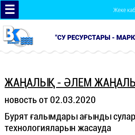
☰
Жеке ка
"СУ РЕСУРСТАРЫ - МАР
ЖАҢАЛЫҚ - ӘЛЕМ ЖАҢАЛ
новость от 02.03.2020
Бурят ғалымдары ағынды сула
технологияларын жасауда