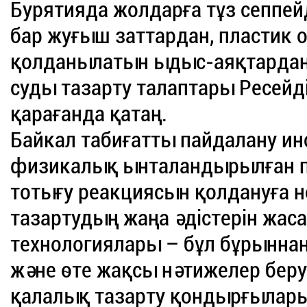
Бурятияда жолдарға тұз сеппе
бар жуғыш заттардан, пластик 
қолданылатын ыдыс-аяқтардан 
суды тазарту талаптары Ресейд
қарағанда қатаң.
Байкал табиғатты пайдалану и
физикалық ынталандырылған п
тотығу реакциясын қолдануға 
тазартудың жаңа әдістерін жаса
технологиялары – бұл бұрыннан
және өте жақсы нәтижелер беру
қалалық тазарту қондырғыларын