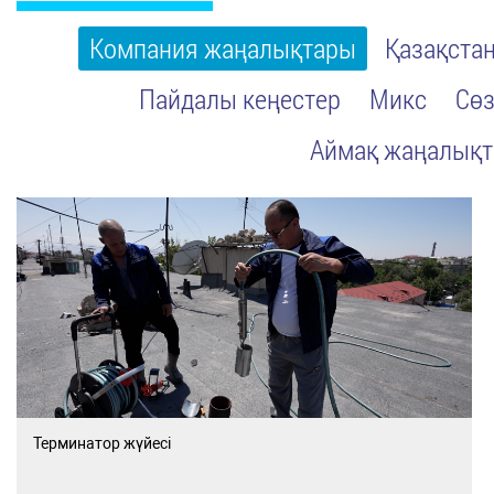
Компания жаңалықтары
Қазақста
Пайдалы кеңестер
Микс
Сөз
Аймақ жаңалық
Терминатор жүйесі