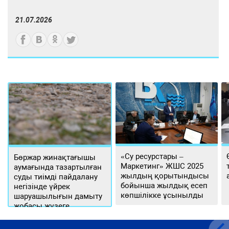
21.07.2026
«Су ресурстары –
Бөржар жинақтағышы
Маркетинг» ЖШС 2025
аумағында тазартылған
жылдың қорытындысы
суды тиімді пайдалану
бойынша жылдық есеп
негізінде үйрек
көпшілікке ұсынылды
шаруашылығын дамыту
жобасы жүзеге
асырылуда