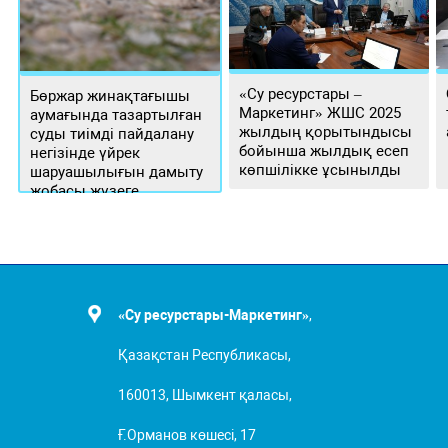
«Су ресурстары –
Бөржар жинақтағышы
Маркетинг» ЖШС 2025
аумағында тазартылған
жылдың қорытындысы
суды тиімді пайдалану
бойынша жылдық есеп
негізінде үйрек
көпшілікке ұсынылды
шаруашылығын дамыту
жобасы жүзеге
асырылуда
«Су ресурстары-Маркетинг»
,
Қазақстан Республикасы,
160013, Шымкент қаласы,
Ғ.Орманов көшесі, 17