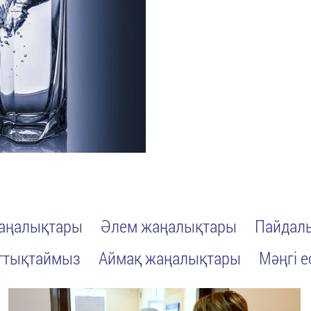
жаңалықтары
Әлем жаңалықтары
Пайдалы
ттықтаймыз
Аймақ жаңалықтары
Мәңгі е