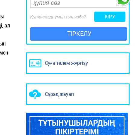
ды
Құпиясөзді ұмыттыңызба?
, ал
ТІРКЕЛУ
тын
нмен
Суға төлем жүргізу
Сұрақ-жауап
ТҰТЫНУШЫЛАРДЫҢ
ПІКІРТЕРІМІ