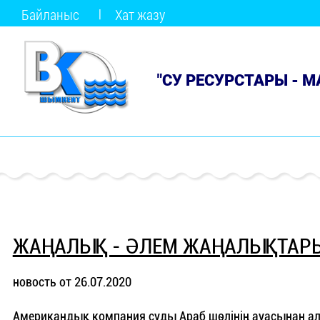
Байланыс
Хат жазу
"СУ РЕСУРСТАРЫ - 
ЖАҢАЛЫҚ - ӘЛЕМ ЖАҢАЛЫҚТАР
новость от 26.07.2020
Американдық компания суды Араб шөлінің ауасынан а