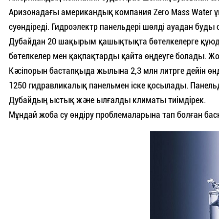
Аризонадағы американдық компания Zero Mass Water
суөндіреді. Гидроэлектр панельдері шөлді ауадан буды 
Дубайдан 20 шақырым қашықтықта бөтелкелерге құюды 
бөтелкелер мен қақпақтарды қайта өңдеуге болады. Жо
Кәсіпорын бастапқыда жылына 2,3 млн литрге дейін ө
1250 гидравликалық панельмен іске қосылады. Панельде
Дубайдың ыстық және ылғалды климаты тиімдірек.
Мұндай жоба су өндіру проблемаларына тап болған басқ