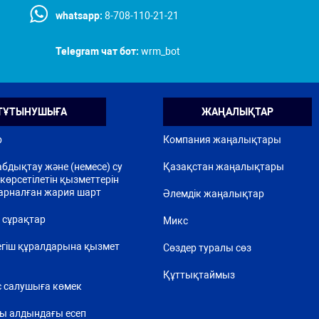
whatsapp:
8-708-110-21-21
Telegram чат бот:
wrm_bot
ТҰТЫНУШЫҒА
ЖАҢАЛЫҚТАР
р
Компания жаңалықтары
бдықтау және (немесе) су
Қазақстан жаңалықтары
көрсетілетін қызметтерін
арналған жария шарт
Әлемдік жаңалықтар
 сұрақтар
Микс
егіш құралдарына қызмет
Сөздер туралы сөз
Құттықтаймыз
 салушыға көмек
ы алдындағы есеп