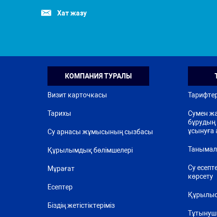
Хат жазу
КОМПАНИЯ ТУРАЛЫ
Визит карточкасы
Тарифте
Тарихы
Сумен жа
бұрудың 
ұсынуға 
Су арнасы жұмысының сызбасы
Танымал
Құрылымдық бөлімшелері
Су есепт
Мұрағат
көрсету
Есептер
Құрылыс
Біздің жетістіктеріміз
Тұтынуш