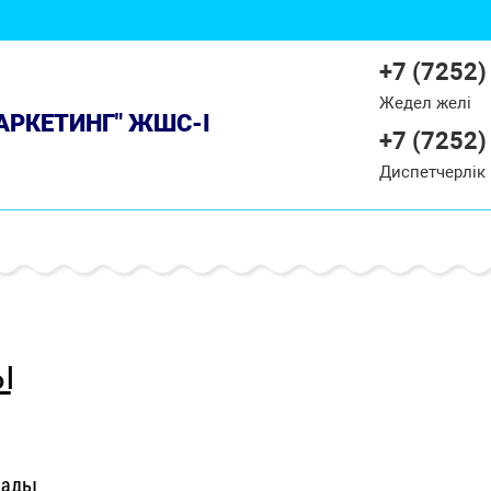
+7 (7252)
Жедел желі
МАРКЕТИНГ" ЖШС-І
+7 (7252)
Диспетчерлік
Ы
лады