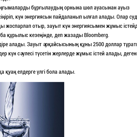
 ұңғымаларды бұрғылаудың орнына шөл ауасынан ауыз
сіңіріп, күн энергиясын пайдаланып ылғал алады. Олар су
жоспарлап отыр, зауыт күн энергиясымен жұмыс істейді
ба құрылыс кезеңінде, деп жазады Bloomberg.
ндіре алады. Зауыт әрқайсысының құны 2500 доллар тұра
р күн сәулесі түсетін жерлерде жұмыс істей алады, деге
а қуаң елдерге үлгі бола алады.