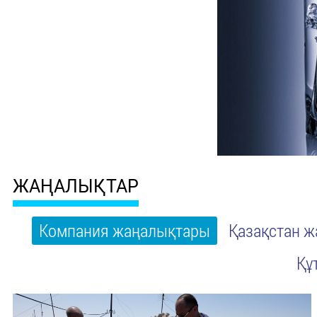
ЖАҢАЛЫҚТАР
Компания жаңалықтары
Қазақстан 
Құ