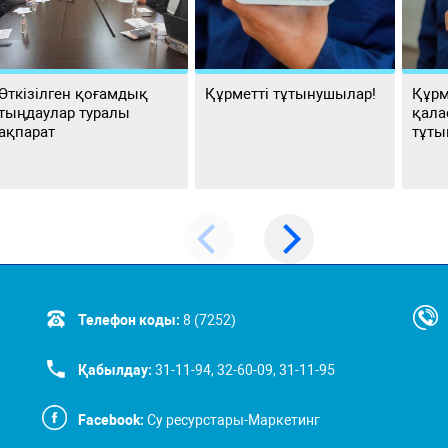
Өткізілген қоғамдық
Құрметті тұтынушылар!
Құрм
тыңдаулар туралы
қала
ақпарат
тұты
Телефон коды:
8 (7252)
Қабылдау:
31-11-94, 32-60-09, 31-11-95
Facebook:
Су ресурстары-Маркетинг