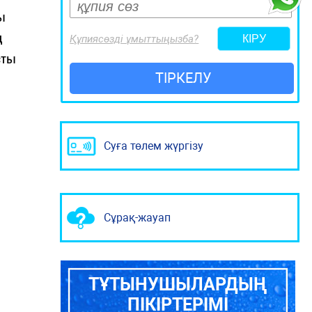
ы
ң
Құпиясөзді ұмыттыңызба?
сты
ТІРКЕЛУ
Суға төлем жүргізу
Сұрақ-жауап
ТҰТЫНУШЫЛАРДЫҢ
ПІКІРТЕРІМІ