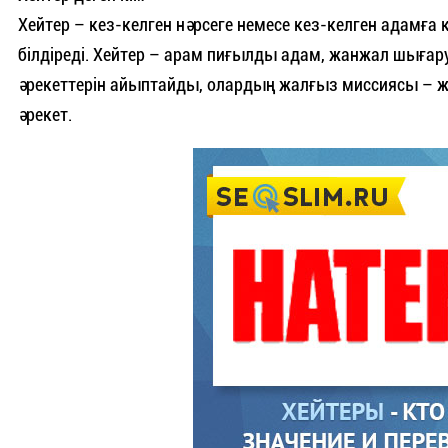
Хейтер – кез-келген нәрсеге немесе кез-келген адамға
білдіреді. Хейтер – арам пиғылды адам, жанжал шығ
әрекеттерін айыптайды, олардың жалғыз миссиясы – ж
әрекет.