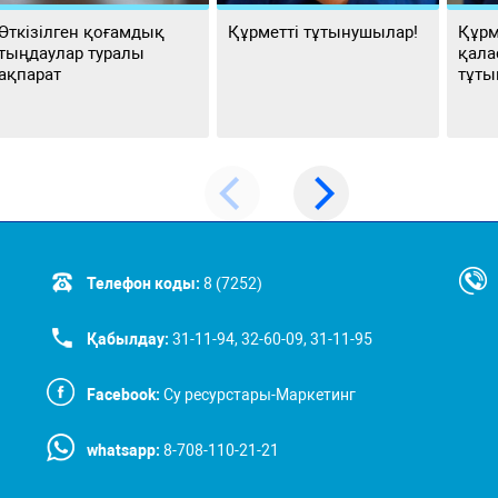
Өткізілген қоғамдық
Құрметті тұтынушылар!
Құрм
тыңдаулар туралы
қала
ақпарат
тұты
Телефон коды:
8 (7252)
Қабылдау:
31-11-94, 32-60-09, 31-11-95
Facebook:
Су ресурстары-Маркетинг
whatsapp:
8-708-110-21-21