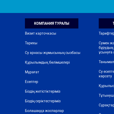
КОМПАНИЯ ТУРАЛЫ
Визит карточкасы
Тарифте
Тарихы
Сумен жа
бұрудың 
ұсынуға 
Су арнасы жұмысының сызбасы
Танымал
Құрылымдық бөлімшелері
Су есепт
Мұрағат
көрсету
Есептер
Құрылыс
Біздің жетістіктеріміз
Тұтынуш
Біздің серіктестеріміз
Сұрақта
Болашаққа жоспарлар