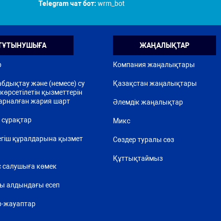
Telegram чат бот:
wrm_bot
ТҰТЫНУШЫҒА
ЖАҢАЛЫҚТАР
р
Компания жаңалықтары
бдықтау және (немесе) су
Қазақстан жаңалықтары
көрсетілетін қызметтерін
арналған жария шарт
Әлемдік жаңалықтар
 сұрақтар
Микс
егіш құралдарына қызмет
Сөздер туралы сөз
Құттықтаймыз
 салушыға көмек
ы алдындағы есеп
р-жауаптар