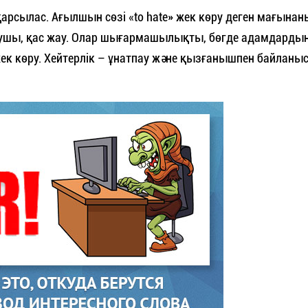
 қарсылас. Ағылшын сөзі «to hate» жек көру деген мағынан
арушы, қас жау. Олар шығармашылықты, бөгде адамдарды
ек көру. Хейтерлік – ұнатпау және қызғанышпен байланы