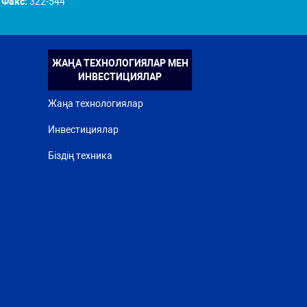
Факс:
322-544
ЖАҢА ТЕХНОЛОГИЯЛАР МЕН
ИНВЕСТИЦИЯЛАР
Жаңа технологиялар
Инвестициялар
Біздің техника