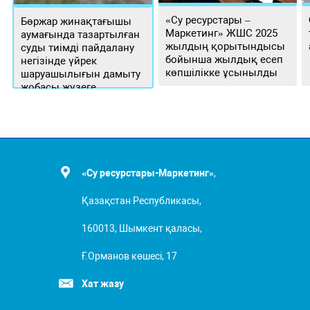
«Су ресурстары –
Бөржар жинақтағышы
Маркетинг» ЖШС 2025
аумағында тазартылған
жылдың қорытындысы
суды тиімді пайдалану
бойынша жылдық есеп
негізінде үйрек
көпшілікке ұсынылды
шаруашылығын дамыту
жобасы жүзеге
асырылуда
«Су ресурстары-Маркетинг»
,
Қазақстан Республикасы,
160013, Шымкент қаласы,
Ғ.Орманов көшесі, 17
Хат жазу