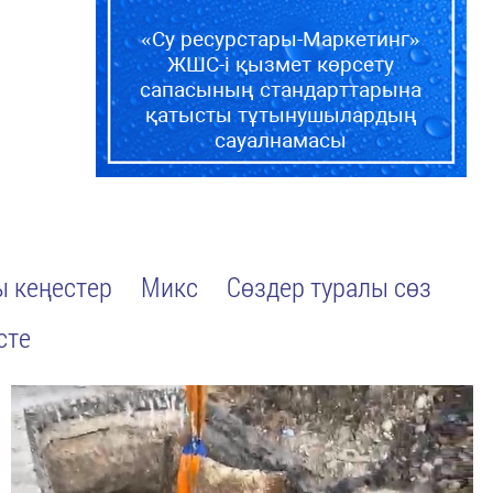
«Су ресурстары-Маркетинг»
ЖШС-і қызмет көрсету
сапасының стандарттарына
қатысты тұтынушылардың
сауалнамасы
 кеңестер
Микс
Сөздер туралы сөз
сте