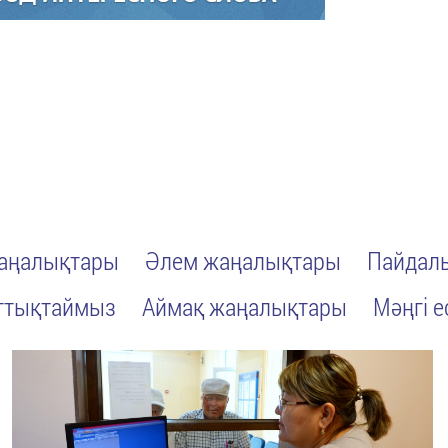
жаңалықтары
Әлем жаңалықтары
Пайдалы
ттықтаймыз
Аймақ жаңалықтары
Мәңгі е