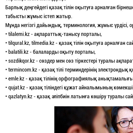
Барлық деңгейдегі қазақ тілін оқытуға арналған бірне
табысты жұмыс істеп жатыр.
Мұнда негізгі дайындық, терминология, жұмыс үрдісі, 
• tilalemi.kz - ақпараттық-танысу порталы,
• tilqural.kz, tilmedia.kz - қазақ тілін оқытуға арналған са
• balatili.kz - балаларды оқыту порталы,
• sozdikqor.kz - сөздер мен сөз тіркестері туралы ақпара
• termincom.kz - қазақ тілі терминдерінің электрондық қ
• emle.kz - қазақ тілінің орфографиялық анықтамалығы
• qujat.kz - қазақ тіліндегі құжат айналымының көмекші
• qazlatyn.kz - қазақ әліпбиін латынға көшіру туралы сай