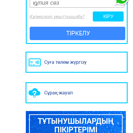
Құпиясөзді ұмыттыңызба?
ТІРКЕЛУ
Суға төлем жүргізу
Сұрақ-жауап
ТҰТЫНУШЫЛАРДЫҢ
ПІКІРТЕРІМІ