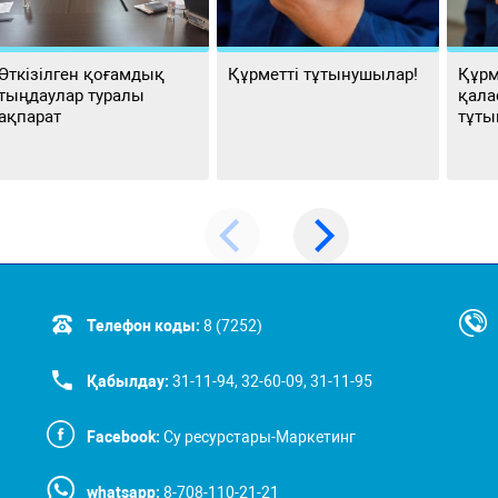
Өткізілген қоғамдық
Құрметті тұтынушылар!
Құрм
тыңдаулар туралы
қала
ақпарат
тұты
Телефон коды:
8 (7252)
Қабылдау:
31-11-94, 32-60-09, 31-11-95
Facebook:
Су ресурстары-Маркетинг
whatsapp:
8-708-110-21-21