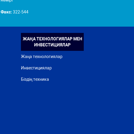
нөмірі
Факс:
322-544
ЖАҢА ТЕХНОЛОГИЯЛАР МЕН
ИНВЕСТИЦИЯЛАР
Жаңа технологиялар
Инвестициялар
Біздің техника