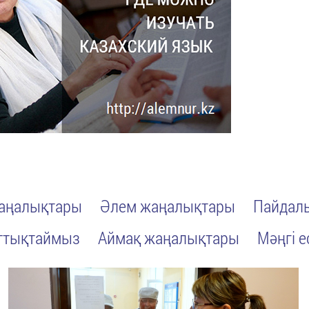
жаңалықтары
Әлем жаңалықтары
Пайдалы
ттықтаймыз
Аймақ жаңалықтары
Мәңгі е