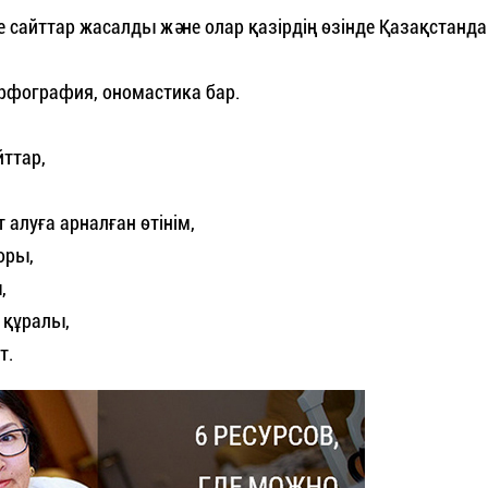
ше сайттар жасалды және олар қазірдің өзінде Қазақстанда
орфография, ономастика бар.
йттар,
т алуға арналған өтінім,
оры,
,
 құралы,
т.