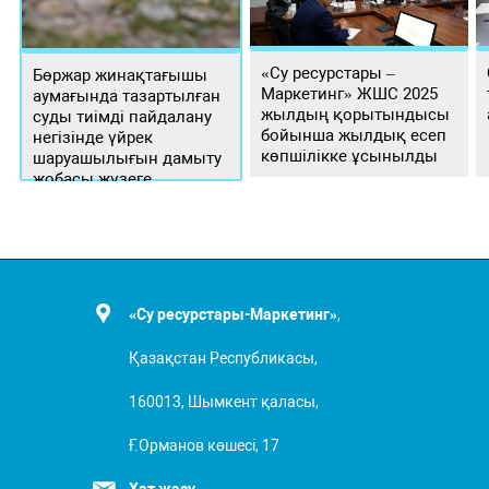
«Су ресурстары –
Бөржар жинақтағышы
Маркетинг» ЖШС 2025
аумағында тазартылған
жылдың қорытындысы
суды тиімді пайдалану
бойынша жылдық есеп
негізінде үйрек
көпшілікке ұсынылды
шаруашылығын дамыту
жобасы жүзеге
асырылуда
«Су ресурстары-Маркетинг»
,
Қазақстан Республикасы,
160013, Шымкент қаласы,
Ғ.Орманов көшесі, 17