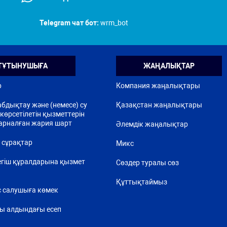
Telegram чат бот:
wrm_bot
ТҰТЫНУШЫҒА
ЖАҢАЛЫҚТАР
р
Компания жаңалықтары
бдықтау және (немесе) су
Қазақстан жаңалықтары
көрсетілетін қызметтерін
арналған жария шарт
Әлемдік жаңалықтар
 сұрақтар
Микс
егіш құралдарына қызмет
Сөздер туралы сөз
Құттықтаймыз
 салушыға көмек
ы алдындағы есеп