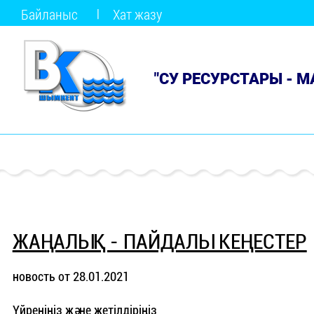
Байланыс
Хат жазу
"СУ РЕСУРСТАРЫ - 
ЖАҢАЛЫҚ - ПАЙДАЛЫ КЕҢЕСТЕР
новость от 28.01.2021
Үйреніңіз және жетілдіріңіз