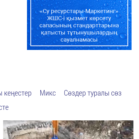
«Су ресурстары-Маркетинг»
ЖШС-і қызмет көрсету
сапасының стандарттарына
қатысты тұтынушылардың
сауалнамасы
 кеңестер
Микс
Сөздер туралы сөз
сте