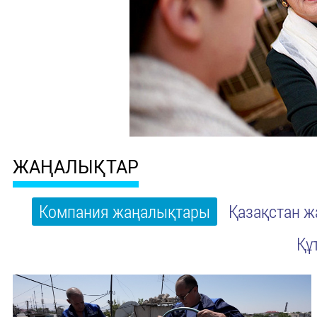
ЖАҢАЛЫҚТАР
Компания жаңалықтары
Қазақстан 
Құ