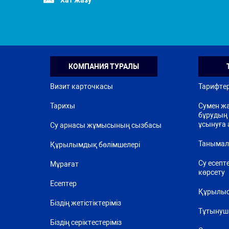
Хат жазу
КОМПАНИЯ ТУРАЛЫ
Визит карточкасы
Тарифте
Тарихы
Сумен жа
бұрудың 
ұсынуға 
Су арнасы жұмысының сызбасы
Танымал
Құрылымдық бөлімшелері
Су есепт
Мұрағат
көрсету
Есептер
Құрылыс
Біздің жетістіктеріміз
Тұтынуш
Біздің серіктестеріміз