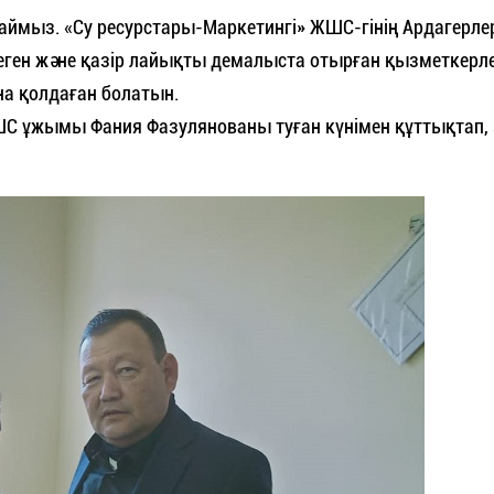
аймыз. «Су ресурстары-Маркетингі» ЖШС-гінің Ардагерле
теген және қазір лайықты демалыста отырған қызметкерл
на қолдаған болатын.
ЖШС ұжымы Фания Фазулянованы туған күнімен құттықтап,