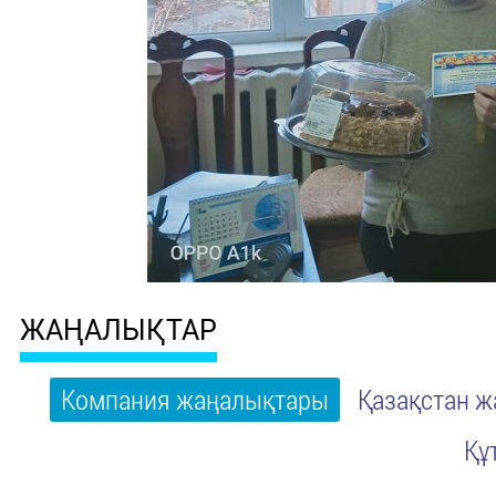
ЖАҢАЛЫҚТАР
Компания жаңалықтары
Қазақстан 
Құ