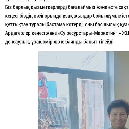
Біз барлық қызметкерлерді бағалаймыз және есте сақт
кеңесі біздің кәсіпорында ұзақ жылдар бойы жұмыс іс
құттықтау туралы бастама көтерді, оны басшылық қуа
Ардагерлер кеңесі және «Су ресурстары-Маркетингі» 
денсаулық, ұзақ өмір және баянды бақыт тілейді.