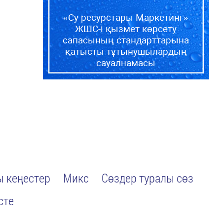
«Су ресурстары-Маркетинг»
ЖШС-і қызмет көрсету
сапасының стандарттарына
қатысты тұтынушылардың
сауалнамасы
 кеңестер
Микс
Сөздер туралы сөз
сте