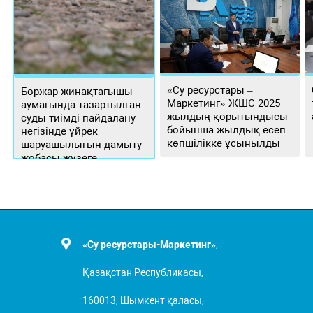
«Су ресурстары –
Бөржар жинақтағышы
Маркетинг» ЖШС 2025
аумағында тазартылған
жылдың қорытындысы
суды тиімді пайдалану
бойынша жылдық есеп
негізінде үйрек
көпшілікке ұсынылды
шаруашылығын дамыту
жобасы жүзеге
асырылуда
«Су ресурстары-Маркетинг»
,
Қазақстан Республикасы,
160013, Шымкент қаласы,