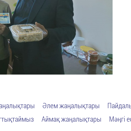
жаңалықтары
Әлем жаңалықтары
Пайдалы
ттықтаймыз
Аймақ жаңалықтары
Мәңгі е