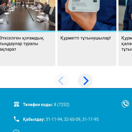
Өткізілген қоғамдық
Құрметті тұтынушылар!
Құрм
тыңдаулар туралы
қала
ақпарат
тұты
Телефон коды:
8 (7252)
Қабылдау:
31-11-94, 32-60-09, 31-11-95