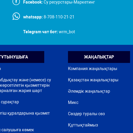
Facebook:
Су ресурстары-Маркетинг
whatsapp:
8-708-110-21-21
Telegram чат бот:
wrm_bot
ТҰТЫНУШЫҒА
ЖАҢАЛЫҚТАР
р
Компания жаңалықтары
бдықтау және (немесе) су
Қазақстан жаңалықтары
көрсетілетін қызметтерін
арналған жария шарт
Әлемдік жаңалықтар
 сұрақтар
Микс
егіш құралдарына қызмет
Сөздер туралы сөз
Құттықтаймыз
 салушыға көмек