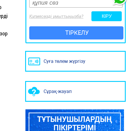
р
ерді
Құпиясөзді ұмыттыңызба?
ТІРКЕЛУ
 зор
Суға төлем жүргізу
Сұрақ-жауап
ТҰТЫНУШЫЛАРДЫҢ
ПІКІРТЕРІМІ