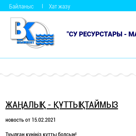
Байланыс
Хат жазу
"СУ РЕСУРСТАРЫ - 
ЖАҢАЛЫҚ - ҚҰТТЫҚТАЙМЫЗ
новость от 15.02.2021
Туылған күніңіз құтты болсын!