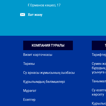
Ғ.Орманов көшесі, 17
Хат жазу
КОМПАНИЯ ТУРАЛЫ
Визит карточкасы
Тарифте
Тарихы
Сумен жа
бұрудың 
ұсынуға 
Су арнасы жұмысының сызбасы
Танымал
Құрылымдық бөлімшелері
Су есепт
Мұрағат
көрсету
Есептер
Құрылыс