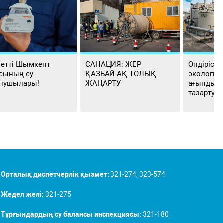
етті Шымкент
САНАЦИЯ: ЖЕР
Өндіріст
сының су
ҚАЗБАЙ-АҚ ТОЛЫҚ
экологиял
нушылары!
ЖАҢАРТУ
ағынды с
тазартуд
Орталық диспетчерлік қызмет:
321-274, 323-574
Жедел желі:
321-275
Тұрғындардың су балансы инспекциясы:
321-180