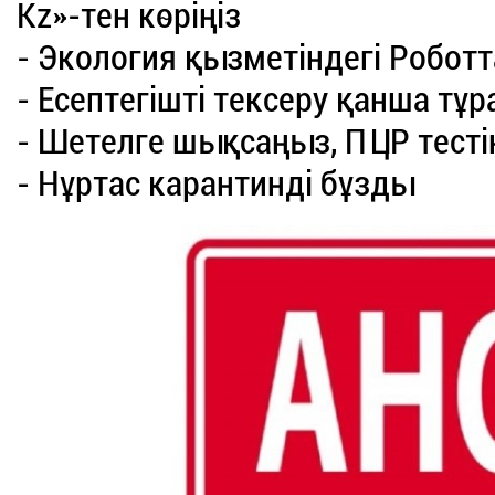
Kz»-тен көріңіз
- Экология қызметіндегі Робот
- Есептегішті тексеру қанша тұ
- Шетелге шықсаңыз, ПЦР тесті
- Нұртас карантинді бұзды