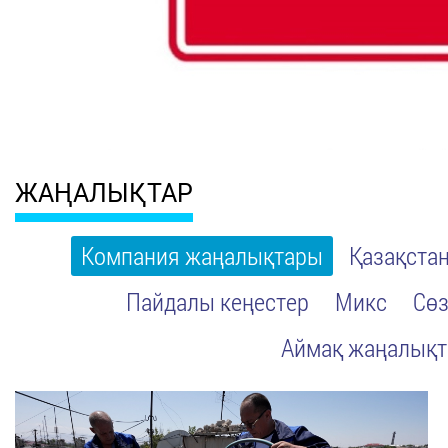
ЖАҢАЛЫҚТАР
Компания жаңалықтары
Қазақста
Пайдалы кеңестер
Микс
Сөз
Аймақ жаңалық