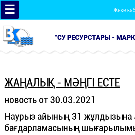
☰
Жеке ка
"СУ РЕСУРСТАРЫ - МАР
ЖАҢАЛЫҚ - МӘҢГІ ЕСТЕ
новость от 30.03.2021
Наурыз айының 31 жұлдызына
бағдарламасының шығарылымы