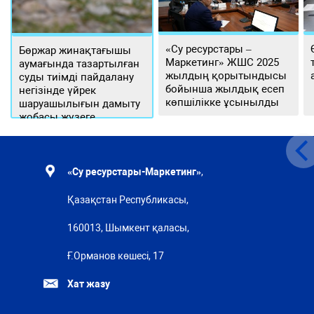
«Су ресурстары –
Бөржар жинақтағышы
Маркетинг» ЖШС 2025
аумағында тазартылған
жылдың қорытындысы
суды тиімді пайдалану
бойынша жылдық есеп
негізінде үйрек
көпшілікке ұсынылды
шаруашылығын дамыту
жобасы жүзеге
асырылуда
«Су ресурстары-Маркетинг»
,
Қазақстан Республикасы,
160013, Шымкент қаласы,
Ғ.Орманов көшесі, 17
Хат жазу