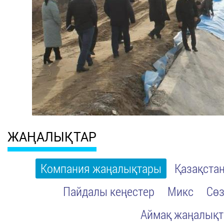
ЖАҢАЛЫҚТАР
Компания жаңалықтары
Қазақста
Пайдалы кеңестер
Микс
Сөз
Аймақ жаңалық