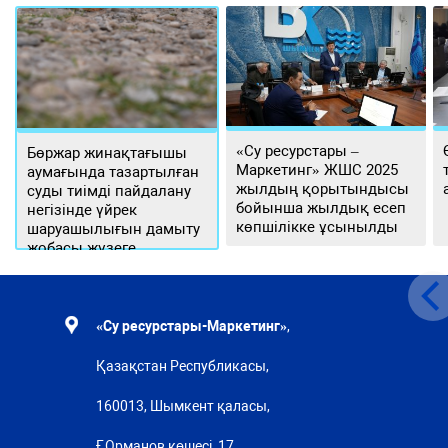
«Су ресурстары –
Бөржар жинақтағышы
Маркетинг» ЖШС 2025
аумағында тазартылған
жылдың қорытындысы
суды тиімді пайдалану
бойынша жылдық есеп
негізінде үйрек
көпшілікке ұсынылды
шаруашылығын дамыту
жобасы жүзеге
асырылуда
«Су ресурстары-Маркетинг»
,
Қазақстан Республикасы,
160013, Шымкент қаласы,
Ғ.Орманов көшесі, 17