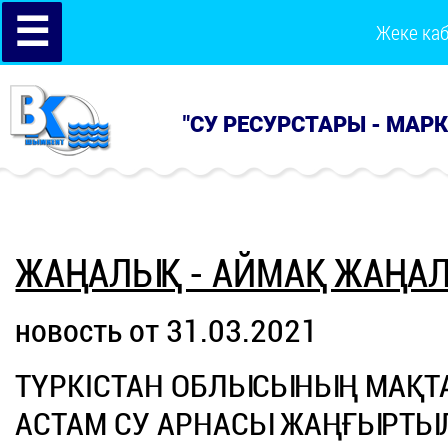
☰
Жеке ка
"СУ РЕСУРСТАРЫ - МАР
ЖАҢАЛЫҚ - АЙМАҚ ЖАҢА
новость от 31.03.2021
ТҮРКІСТАН ОБЛЫСЫНЫҢ МАҚТ
АСТАМ СУ АРНАСЫ ЖАҢҒЫРТЫ