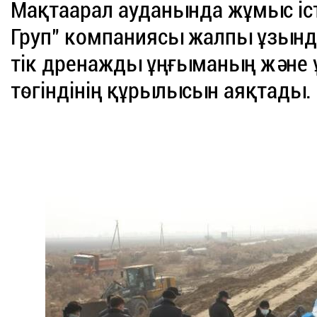
Мақтаарал ауданында жұмыс іст
Груп" компаниясы жалпы ұзынд
тік дренажды ұңғыманың және
төгіндінің құрылысын аяқтады.