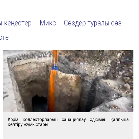
 кеңестер
Микс
Сөздер туралы сөз
сте
Кәріз коллекторларын санациялау әдісімен қалпына
келтіру жұмыстары