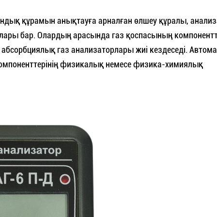
андық құрамын анықтауға арналған өлшеу құралы, анализ
рлары бар. Олардың арасында газ қоспасының компонентт
ай абсорбциялық газ анализаторлары жиі кездеседі. Автом
компоненттерінің физикалық немесе физика-химиялық