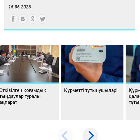
15.06.2026
Өткізілген қоғамдық
Құрметті тұтынушылар!
Құрм
тыңдаулар туралы
қала
ақпарат
тұты