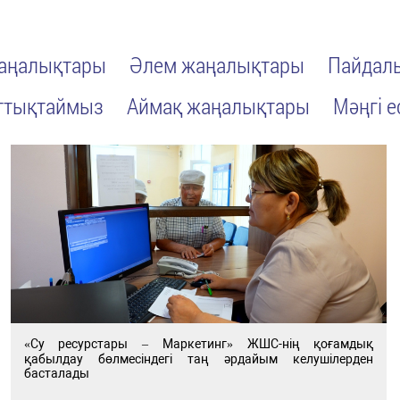
жаңалықтары
Әлем жаңалықтары
Пайдалы
ттықтаймыз
Аймақ жаңалықтары
Мәңгі е
«Су ресурстары – Маркетинг» ЖШС-нің қоғамдық
қабылдау бөлмесіндегі таң әрдайым келушілерден
басталады