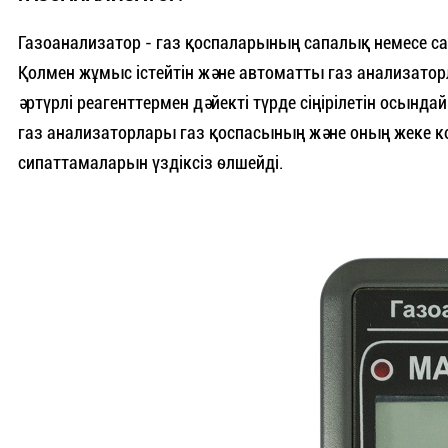
Газоанализатор - газ қоспаларының сапалық немесе с
Қолмен жұмыс істейтін және автоматты газ анализато
әртүрлі реагенттермен дәйекті түрде сіңірілетін осынд
газ анализаторлары газ қоспасының және оның жеке 
сипаттамаларын үздіксіз өлшейді.