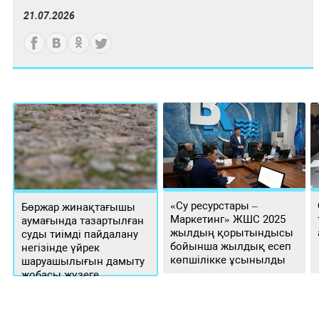
21.07.2026
«Су ресурстары –
Бөржар жинақтағышы
Маркетинг» ЖШС 2025
аумағында тазартылған
жылдың қорытындысы
суды тиімді пайдалану
бойынша жылдық есеп
негізінде үйрек
көпшілікке ұсынылды
шаруашылығын дамыту
жобасы жүзеге
асырылуда