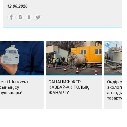
12.06.2026
етті Шымкент
САНАЦИЯ: ЖЕР
Өндіріст
сының су
ҚАЗБАЙ-АҚ ТОЛЫҚ
экологиял
нушылары!
ЖАҢАРТУ
ағынды с
тазартуд