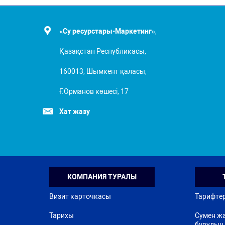
«Су ресурстары-Маркетинг»
,
Қазақстан Республикасы,
160013, Шымкент қаласы,
Ғ.Орманов көшесі, 17
Хат жазу
КОМПАНИЯ ТУРАЛЫ
Визит карточкасы
Тарифте
Тарихы
Сумен жа
бұрудың 