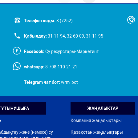
Телефон коды:
8 (7252)
Қабылдау:
31-11-94, 32-60-09, 31-11-95
Facebook:
Су ресурстары-Маркетинг
whatsapp:
8-708-110-21-21
Telegram чат бот:
wrm_bot
ТҰТЫНУШЫҒА
ЖАҢАЛЫҚТАР
р
Компания жаңалықтары
бдықтау және (немесе) су
Қазақстан жаңалықтары
көрсетілетін қызметтерін