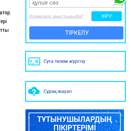
атор.
Құпиясөзді ұмыттыңызба?
ері
атты
ТІРКЕЛУ
Суға төлем жүргізу
Сұрақ-жауап
ТҰТЫНУШЫЛАРДЫҢ
ПІКІРТЕРІМІ