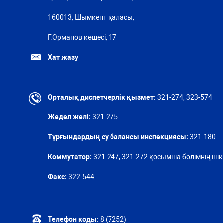
160013, Шымкент қаласы,
Ғ.Орманов көшесі, 17
Хат жазу
Орталық диспетчерлік қызмет:
321-274, 323-574
Жедел желі:
321-275
Тұрғындардың су балансы инспекциясы:
321-180
Коммутатор:
321-247; 321-272 қосымша бөлімнің ішкі
Факс:
322-544
Телефон коды:
8 (7252)