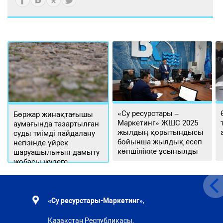
«Су ресурстары –
Бөржар жинақтағышы
Маркетинг» ЖШС 2025
аумағында тазартылған
жылдың қорытындысы
суды тиімді пайдалану
бойынша жылдық есеп
негізінде үйрек
көпшілікке ұсынылды
шаруашылығын дамыту
жобасы жүзеге
асырылуда
«Су ресурстары-Маркетинг»
,
Қазақстан Республикасы,