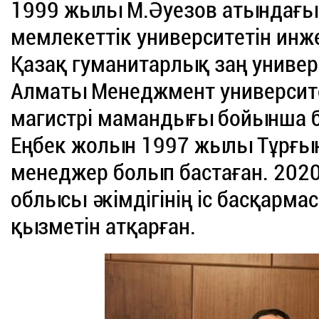
1999 жылы М.Әуезов атындағы 
мемлекеттік университетін инж
Қазақ гуманитарлық заң универ
Алматы Менеджмент университет
магистрі мамандығы бойынша бі
Еңбек жолын 1997 жылы Тұрғын
менеджер болып бастаған. 202
облысы әкімдігінің іс басқарм
қызметін атқарған.