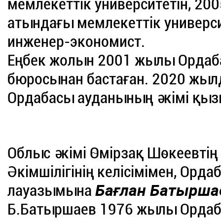
мемлекеттік университетін, 20
атындағы мемлекеттік универси
инженер-экономист.
Еңбек жолын 2001 жылы Ордаб
бюросынан бастаған. 2020 жы
Ордабасы ауданының әкімі қызм
Облыс әкімі Өмірзақ Шөкеевтің
Әкімшілігінің келісімімен, Орд
лауазымына
Бағлан Батырш
Б.Батыршаев 1976 жылы Ордаб