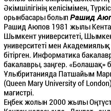
Әкімшілігінің келісімімен, Түркі
орынбасары болып
Рашид Аю
Рашид Аюпов 1981 жылы Кентау
Шымкент университеті, Шымкен
университеті мен Академиялық
бітірген. Информатика бакалав
бакалавры, заңгер. «Болашақ» 
Ұлыбританияда Патшайым Мари
(Queen Mary University of Londo
магистрі.
Еңбек жолын 2000 жылы Оңтүст