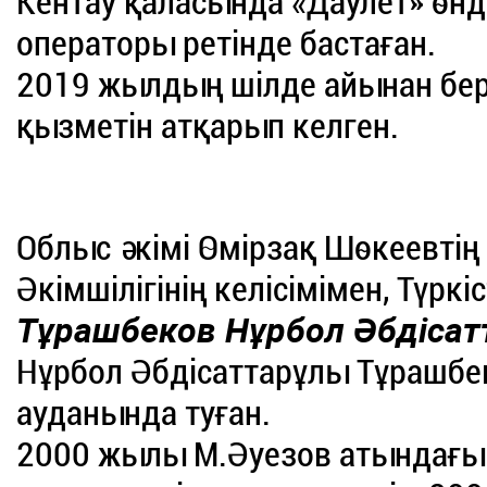
Кентау қаласында «Даулет» өнді
операторы ретінде бастаған.
2019 жылдың шілде айынан бері
қызметін атқарып келген.
Облыс әкімі Өмірзақ Шөкеевтің
Әкімшілігінің келісімімен, Түрк
Тұрашбеков Нұрбол Әбдіса
Нұрбол Әбдісаттарұлы Тұрашбе
ауданында туған.
2000 жылы М.Әуезов атындағы 