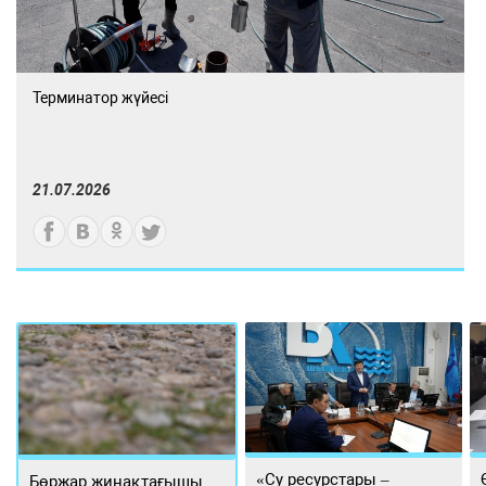
Терминатор жүйесі
21.07.2026
«Су ресурстары –
Бөржар жинақтағышы