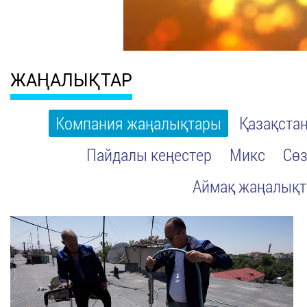
ЖАҢАЛЫҚТАР
Компания жаңалықтары
Қазақста
Пайдалы кеңестер
Микс
Сөз
Аймақ жаңалық