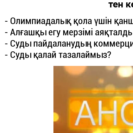
тен к
- Олимпиадалық қола үшін қанш
- Алғашқы егу мерзімі аяқталд
- Суды пайдаланудың коммерци
- Суды қалай тазалаймыз?