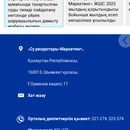
Маркетинг» ЖШС 2025
аумағында тазартылған
жылдың қорытындысы
суды тиімді пайдалану
бойынша жылдық есеп
негізінде үйрек
көпшілікке ұсынылды
шаруашылығын дамыту
жобасы жүзеге
асырылуда
«Су ресурстары-Маркетинг»
,
Қазақстан Республикасы,
160013, Шымкент қаласы,
Ғ.Орманов көшесі, 17
Хат жазу
Орталық диспетчерлік қызмет:
321-274, 323-574