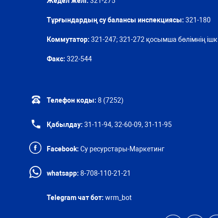
Жедел желі:
321-275
Тұрғындардың су балансы инспекциясы:
321-180
Коммутатор:
321-247; 321-272 қосымша бөлімнің ішкі
Факс:
322-544
Телефон коды:
8 (7252)
Қабылдау:
31-11-94, 32-60-09, 31-11-95
Facebook:
Су ресурстары-Маркетинг
whatsapp:
8-708-110-21-21
Telegram чат бот:
wrm_bot