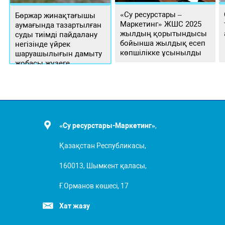
«Су ресурстары –
Бөржар жинақтағышы
Маркетинг» ЖШС 2025
аумағында тазартылған
жылдың қорытындысы
суды тиімді пайдалану
бойынша жылдық есеп
негізінде үйрек
көпшілікке ұсынылды
шаруашылығын дамыту
жобасы жүзеге
асырылуда
«Су ресурстары-Маркетинг»
,
Қазақстан Республикасы,
160013, Шымкент қаласы,
Ғ.Орманов көшесі, 17
Хат жазу