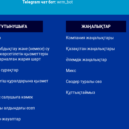
Telegram чат бот:
wrm_bot
ТҰТЫНУШЫҒА
ЖАҢАЛЫҚТАР
р
Компания жаңалықтары
бдықтау және (немесе) су
Қазақстан жаңалықтары
көрсетілетін қызметтерін
арналған жария шарт
Әлемдік жаңалықтар
 сұрақтар
Микс
егіш құралдарына қызмет
Сөздер туралы сөз
Құттықтаймыз
 салушыға көмек
ы алдындағы есеп
р-жауаптар