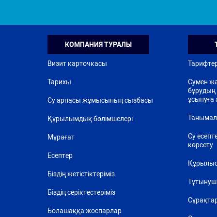
КОМПАНИЯ ТУРАЛЫ
Визит карточкасы
Тарифте
Тарихы
Сумен жа
бұрудың 
ұсынуға 
Су арнасы жұмысының сызбасы
Танымал
Құрылымдық бөлімшелері
Су есепт
Мұрағат
көрсету
Есептер
Құрылыс
Біздің жетістіктеріміз
Тұтынуш
Біздің серіктестеріміз
Сұрақта
Болашаққа жоспарлар