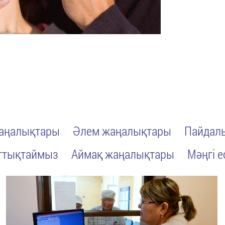
жаңалықтары
Әлем жаңалықтары
Пайдалы
ттықтаймыз
Аймақ жаңалықтары
Мәңгі е