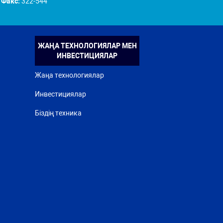
Факс:
322-544
ЖАҢА ТЕХНОЛОГИЯЛАР МЕН
ИНВЕСТИЦИЯЛАР
Жаңа технологиялар
Инвестициялар
Біздің техника