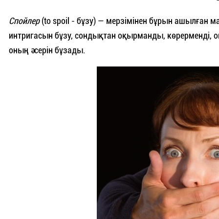
Спойлер
(to spoil - бұзу) — мерзімінен бұрын ашылған
интригасын бұзу, сондықтан оқырманды, көрерменді, 
оның әсерін бұзады.