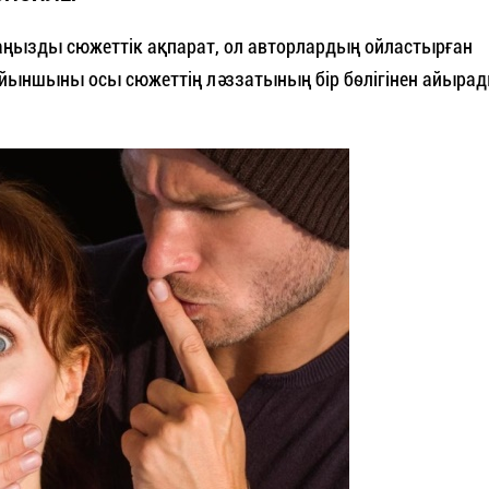
 маңызды сюжеттік ақпарат, ол авторлардың ойластырған
ойыншыны осы сюжеттің ләззатының бір бөлігінен айыра