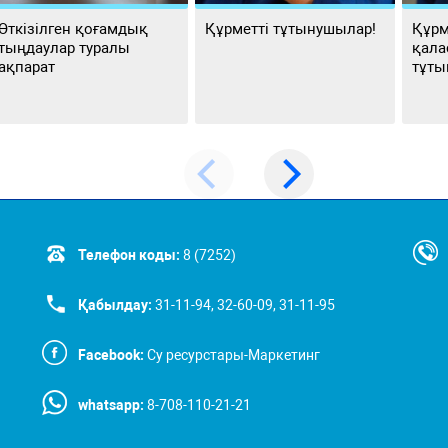
Өткізілген қоғамдық
Құрметті тұтынушылар!
Құрм
тыңдаулар туралы
қала
ақпарат
тұты
Телефон коды:
8 (7252)
Қабылдау:
31-11-94, 32-60-09, 31-11-95
Facebook:
Су ресурстары-Маркетинг
whatsapp:
8-708-110-21-21