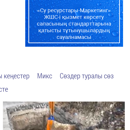
«Су ресурстары-Маркетинг»
ЖШС-і қызмет көрсету
сапасының стандарттарына
қатысты тұтынушылардың
сауалнамасы
 кеңестер
Микс
Сөздер туралы сөз
сте