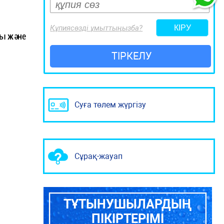
Құпиясөзді ұмыттыңызба?
ды және
ТІРКЕЛУ
Суға төлем жүргізу
Сұрақ-жауап
ТҰТЫНУШЫЛАРДЫҢ
ПІКІРТЕРІМІ