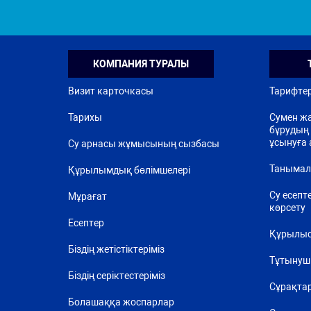
КОМПАНИЯ ТУРАЛЫ
Визит карточкасы
Тарифте
Тарихы
Сумен жа
бұрудың 
ұсынуға 
Су арнасы жұмысының сызбасы
Танымал
Құрылымдық бөлімшелері
Су есепт
Мұрағат
көрсету
Есептер
Құрылыс
Біздің жетістіктеріміз
Тұтынуш
Біздің серіктестеріміз
Сұрақта
Болашаққа жоспарлар