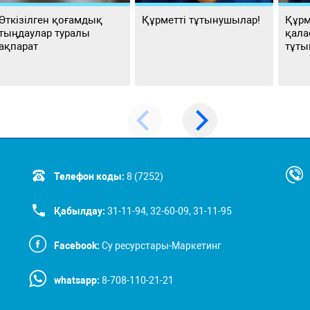
Өткізілген қоғамдық
Құрметті тұтынушылар!
Құрм
тыңдаулар туралы
қала
ақпарат
тұты
Телефон коды:
8 (7252)
Қабылдау:
31-11-94, 32-60-09, 31-11-95
Facebook:
Су ресурстары-Маркетинг
whatsapp:
8-708-110-21-21