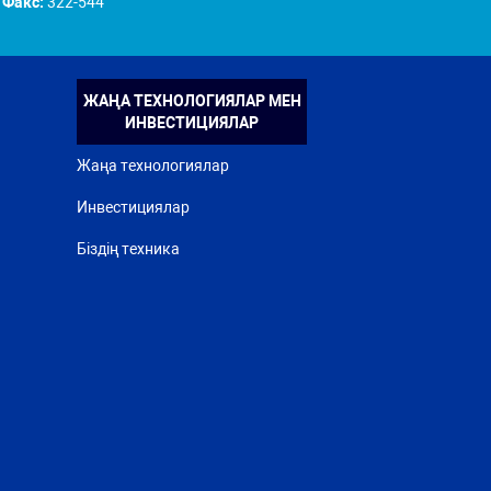
Факс:
322-544
ЖАҢА ТЕХНОЛОГИЯЛАР МЕН
ИНВЕСТИЦИЯЛАР
Жаңа технологиялар
Инвестициялар
Біздің техника