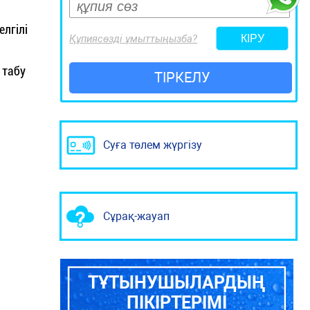
лгілі
Құпиясөзді ұмыттыңызба?
 табу
ТІРКЕЛУ
Суға төлем жүргізу
Сұрақ-жауап
ТҰТЫНУШЫЛАРДЫҢ
ПІКІРТЕРІМІ