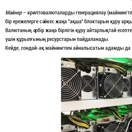
Майнер
– криптовалюталарды генерациялау (майнингте
бір ережелерге сәйкес жаңа "ақша" блоктарын құру а
Валютаның әрбір жаңа бірлігін құру айтарлықтай есепт
үшін құрылғының ресурстарын пайдаланады.
Кейде, сондай-ақ майнингпен айналысатын адамды да 