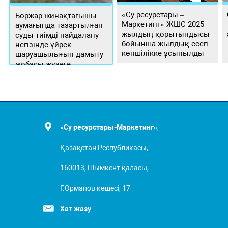
«Су ресурстары –
Бөржар жинақтағышы
Маркетинг» ЖШС 2025
аумағында тазартылған
жылдың қорытындысы
суды тиімді пайдалану
бойынша жылдық есеп
негізінде үйрек
көпшілікке ұсынылды
шаруашылығын дамыту
жобасы жүзеге
асырылуда
«Су ресурстары-Маркетинг»
,
Қазақстан Республикасы,
160013, Шымкент қаласы,
Ғ.Орманов көшесі, 17
Хат жазу