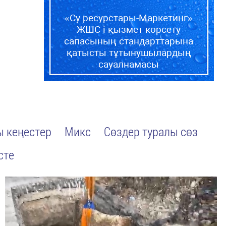
«Су ресурстары-Маркетинг»
ЖШС-і қызмет көрсету
сапасының стандарттарына
қатысты тұтынушылардың
сауалнамасы
 кеңестер
Микс
Сөздер туралы сөз
сте