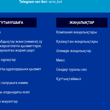
Telegram чат бот:
wrm_bot
ТҰТЫНУШЫҒА
ЖАҢАЛЫҚТАР
р
Компания жаңалықтары
бдықтау және (немесе) су
Қазақстан жаңалықтары
көрсетілетін қызметтерін
арналған жария шарт
Әлемдік жаңалықтар
 сұрақтар
Микс
егіш құралдарына қызмет
Сөздер туралы сөз
Құттықтаймыз
 салушыға көмек
ы алдындағы есеп
р-жауаптар