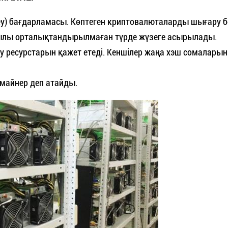
у) бағдарламасы. Көптеген криптовалюталарды шығару бе
рқылы орталықтандырылмаған түрде жүзеге асырылады.
еу ресурстарын қажет етеді. Кеншілер жаңа хэш сомаларын
майнер деп атайды.