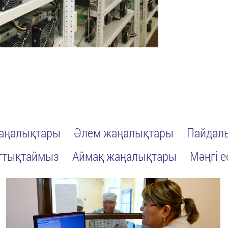
жаңалықтары
Әлем жаңалықтары
Пайдалы
ттықтаймыз
Аймақ жаңалықтары
Мәңгі е