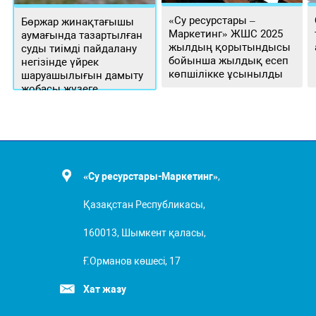
«Су ресурстары –
Бөржар жинақтағышы
Маркетинг» ЖШС 2025
аумағында тазартылған
жылдың қорытындысы
суды тиімді пайдалану
бойынша жылдық есеп
негізінде үйрек
көпшілікке ұсынылды
шаруашылығын дамыту
жобасы жүзеге
асырылуда
«Су ресурстары-Маркетинг»
,
Қазақстан Республикасы,
160013, Шымкент қаласы,
Ғ.Орманов көшесі, 17
Хат жазу