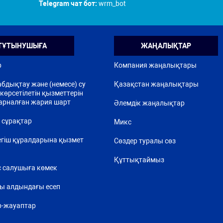
Telegram чат бот:
wrm_bot
ТҰТЫНУШЫҒА
ЖАҢАЛЫҚТАР
р
Компания жаңалықтары
бдықтау және (немесе) су
Қазақстан жаңалықтары
көрсетілетін қызметтерін
арналған жария шарт
Әлемдік жаңалықтар
 сұрақтар
Микс
егіш құралдарына қызмет
Сөздер туралы сөз
Құттықтаймыз
 салушыға көмек
ы алдындағы есеп
р-жауаптар