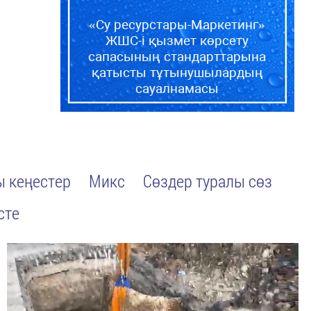
«Су ресурстары-Маркетинг»
ЖШС-і қызмет көрсету
сапасының стандарттарына
қатысты тұтынушылардың
сауалнамасы
 кеңестер
Микс
Сөздер туралы сөз
сте