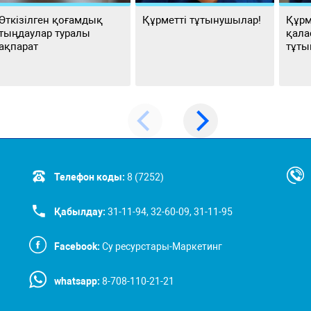
Өткізілген қоғамдық
Құрметті тұтынушылар!
Құрм
тыңдаулар туралы
қала
ақпарат
тұты
Телефон коды:
8 (7252)
Қабылдау:
31-11-94, 32-60-09, 31-11-95
Facebook:
Су ресурстары-Маркетинг
whatsapp:
8-708-110-21-21