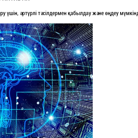
ыру үшін, әртүрлі тәсілдермен қабылдау және өңдеу мүмкінд