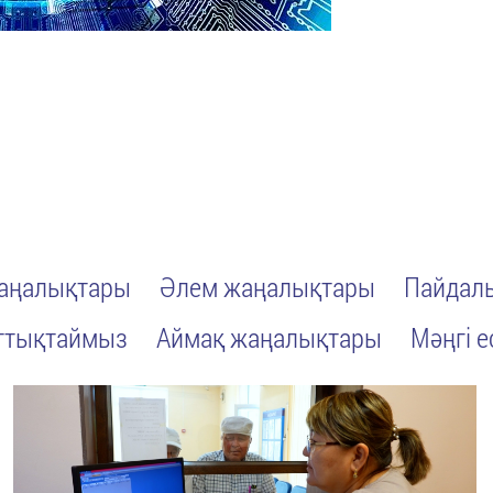
жаңалықтары
Әлем жаңалықтары
Пайдалы
ттықтаймыз
Аймақ жаңалықтары
Мәңгі е