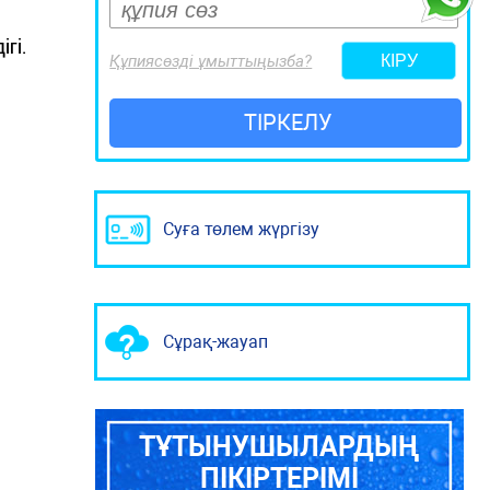
ігі.
Құпиясөзді ұмыттыңызба?
ТІРКЕЛУ
Суға төлем жүргізу
Сұрақ-жауап
ТҰТЫНУШЫЛАРДЫҢ
ПІКІРТЕРІМІ