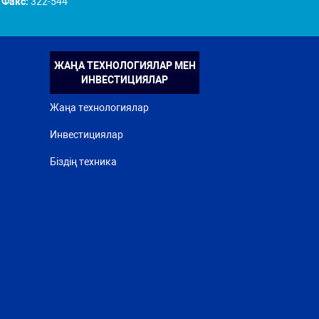
Факс:
322-544
ЖАҢА ТЕХНОЛОГИЯЛАР МЕН
ИНВЕСТИЦИЯЛАР
Жаңа технологиялар
Инвестициялар
Біздің техника