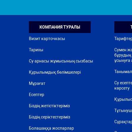
КОМПАНИЯ ТУРАЛЫ
Визит карточкасы
Тарифте
Тарихы
Сумен жа
бұрудың 
ұсынуға 
Су арнасы жұмысының сызбасы
Танымал
Құрылымдық бөлімшелері
Су есепт
Мұрағат
көрсету
Есептер
Құрылыс
Біздің жетістіктеріміз
Тұтынуш
Біздің серіктестеріміз
Сұрақта
Болашаққа жоспарлар