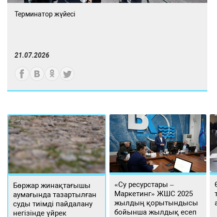
Терминатор жүйесі
21.07.2026
«Су ресурстары –
Бөржар жинақтағышы
Маркетинг» ЖШС 2025
аумағында тазартылған
жылдың қорытындысы
суды тиімді пайдалану
бойынша жылдық есеп
негізінде үйрек