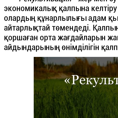
экономикалық қалпына келтіру 
олардың құнарлылығы адам қыз
айтарлықтай төмендеді. Қалпын
қоршаған орта жағдайларын жақ
айдындарының өнімділігін қал