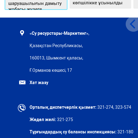
көпшілікке ұсынылды
шаруашылығын дамыту
жобасы жүзеге
асырылуда
«Су ресурстары-Маркетинг»
,
Қазақстан Республикасы,
160013, Шымкент қаласы,
Ғ.Орманов көшесі, 17
Хат жазу
Орталық диспетчерлік қызмет:
321-274, 323-574
Жедел желі:
321-275
Тұрғындардың су балансы инспекциясы:
321-180