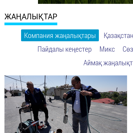
ЖАҢАЛЫҚТАР
Компания жаңалықтары
Қазақста
Пайдалы кеңестер
Микс
Сөз
Аймақ жаңалық