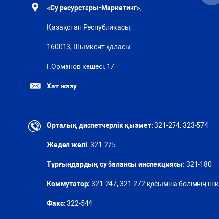
«Су ресурстары-Маркетинг»
,
Қазақстан Республикасы,
160013, Шымкент қаласы,
Ғ.Орманов көшесі, 17
Хат жазу
Орталық диспетчерлік қызмет:
321-274, 323-574
Жедел желі:
321-275
Тұрғындардың су балансы инспекциясы:
321-180
Коммутатор:
321-247; 321-272 қосымша бөлімнің ішкі
Факс:
322-544