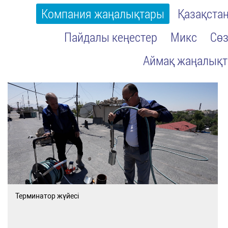
Компания жаңалықтары
Қазақста
Пайдалы кеңестер
Микс
Сөз
Аймақ жаңалық
Терминатор жүйесі