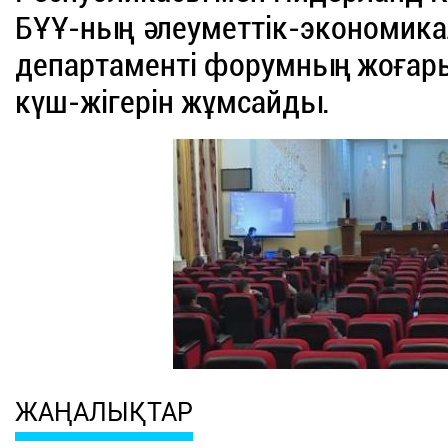
БҰҰ-ның әлеуметтік-экономика
департаменті форумның жоғары
күш-жігерін жұмсайды.
ЖАҢАЛЫҚТАР