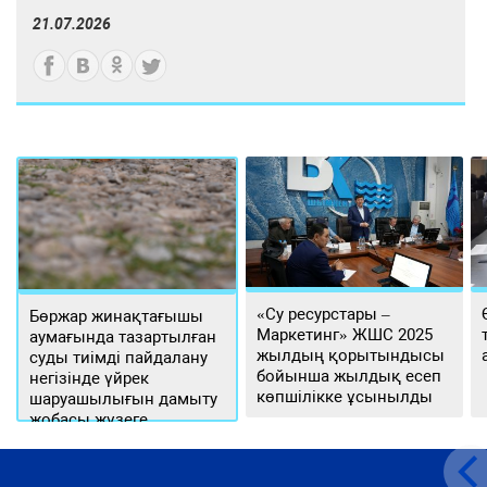
21.07.2026
«Су ресурстары –
Бөржар жинақтағышы
Маркетинг» ЖШС 2025
аумағында тазартылған
жылдың қорытындысы
суды тиімді пайдалану
бойынша жылдық есеп
негізінде үйрек
көпшілікке ұсынылды
шаруашылығын дамыту
жобасы жүзеге
асырылуда