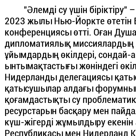
"Әлемді су үшін біріктіру
2023 жылы Нью-Йоркте өтетін 
конференциясы өтті. Оған Душа
дипломатиялық миссиялардың
ұйымдардың өкілдері, сондай-а
ынтымақтастығы жөніндегі өкіл
Нидерланды делегациясы қаты
қатысушылар алдағы форумның 
қоғамдастықты су проблематик
ресурстарын басқару мен пайдал
күш-жігерді жұмылдыру екенін а
Республикасы мен Нидерланд Ко