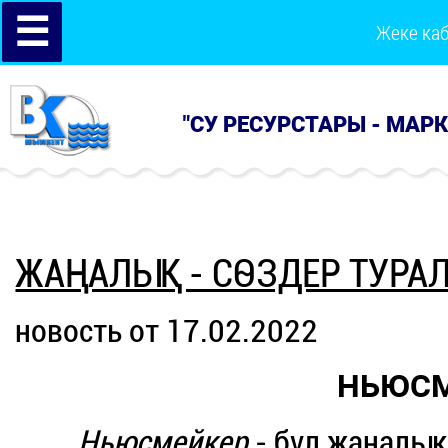
☰
Жеке ка
"СУ РЕСУРСТАРЫ - МАР
ЖАҢАЛЫҚ - СӨЗДЕР ТУРА
новость от 17.02.2022
НЬЮСМ
Ньюсмейкер
- бұл жаңалықт