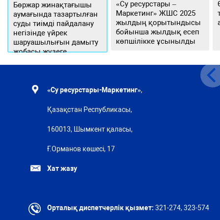
«Су ресурстары –
Бөржар жинақтағышы
Маркетинг» ЖШС 2025
аумағында тазартылған
жылдың қорытындысы
суды тиімді пайдалану
бойынша жылдық есеп
негізінде үйрек
көпшілікке ұсынылды
шаруашылығын дамыту
жобасы жүзеге
асырылуда
«Су ресурстары-Маркетинг»
,
Қазақстан Республикасы,
160013, Шымкент қаласы,
Ғ.Орманов көшесі, 17
Хат жазу
Орталық диспетчерлік қызмет:
321-274, 323-574