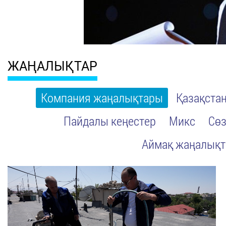
ЖАҢАЛЫҚТАР
Компания жаңалықтары
Қазақста
Пайдалы кеңестер
Микс
Сөз
Аймақ жаңалық