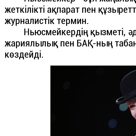
жеткілікті ақпарат пен құзыретт
журналистік термин.
Ньюсмейкердің қызметі, әде
жариялылық пен БАҚ-ның таб
көздейді.