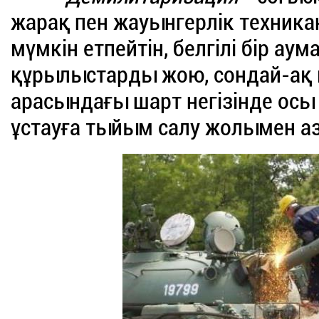
жарақ пен жауынгерлік техник
мүмкін етпейтін, белгілі бір ау
құрылыстарды жою, сондай-ақ 
арасындағы шарт негізінде осы
ұстауға тыйым салу жолымен а