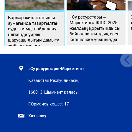
«Су ресурстары –
Бөржар жинақтағышы
Маркетинг» ЖШС 2025
аумағында тазартылған
жылдың қорытындысы
суды тиімді пайдалану
бойынша жылдық есеп
негізінде үйрек
көпшілікке ұсынылды
шаруашылығын дамыту
жобасы жүзеге
асырылуда
«Су ресурстары-Маркетинг»
,
Қазақстан Республикасы,
160013, Шымкент қаласы,
Ғ.Орманов көшесі, 17
Хат жазу