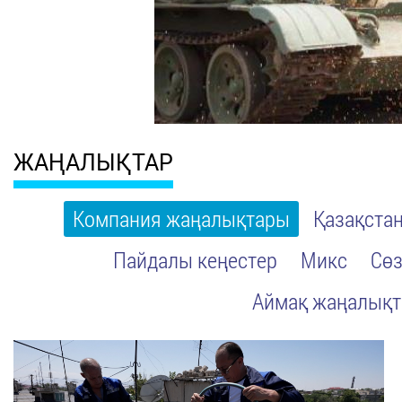
ЖАҢАЛЫҚТАР
Компания жаңалықтары
Қазақста
Пайдалы кеңестер
Микс
Сөз
Аймақ жаңалық