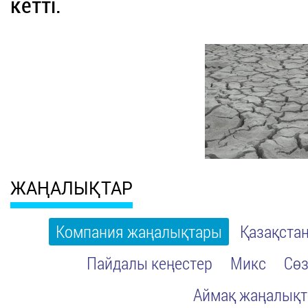
кетті.
ЖАҢАЛЫҚТАР
Компания жаңалықтары
Қазақста
Пайдалы кеңестер
Микс
Сөз
Аймақ жаңалық