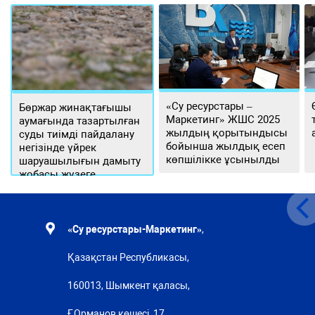
«Су ресурстары –
Бөржар жинақтағышы
Маркетинг» ЖШС 2025
аумағында тазартылған
жылдың қорытындысы
суды тиімді пайдалану
бойынша жылдық есеп
негізінде үйрек
көпшілікке ұсынылды
шаруашылығын дамыту
жобасы жүзеге
асырылуда
«Су ресурстары-Маркетинг»
,
Қазақстан Республикасы,
160013, Шымкент қаласы,
Ғ.Орманов көшесі, 17