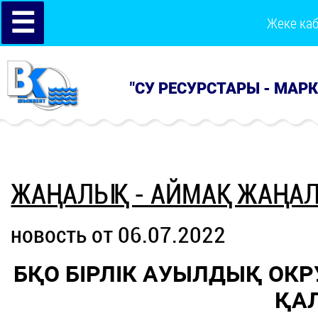
☰
Жеке ка
"СУ РЕСУРСТАРЫ - МАР
ЖАҢАЛЫҚ - АЙМАҚ ЖАҢА
новость от 06.07.2022
БҚО БІРЛІК АУЫЛДЫҚ ОКР
ҚА