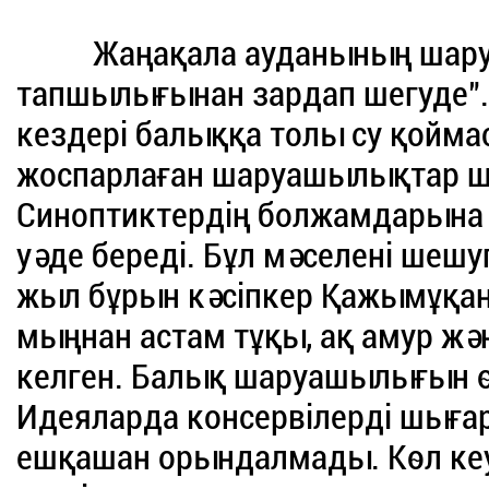
Жаңақала ауданының шаруа
тапшылығынан зардап шегуде". 
кездері балыққа толы су қойма
жоспарлаған шаруашылықтар 
Синоптиктердің болжамдарына 
уәде береді. Бұл мәселені шешу
жыл бұрын кәсіпкер Қажымұқан
мыңнан астам тұқы, ақ амур ж
келген. Балық шаруашылығын ө
Идеяларда консервілерді шығар
ешқашан орындалмады. Көл кеуі