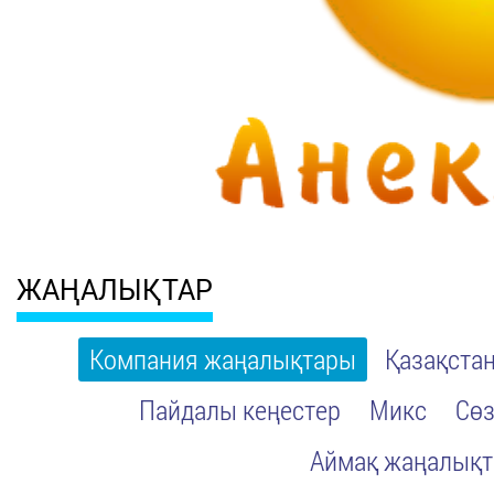
ЖАҢАЛЫҚТАР
Компания жаңалықтары
Қазақста
Пайдалы кеңестер
Микс
Сөз
Аймақ жаңалық