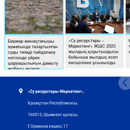
«Су ресурстары –
Бөржар жинақтағышы
Маркетинг» ЖШС 2025
аумағында тазартылған
жылдың қорытындысы
суды тиімді пайдалану
бойынша жылдық есеп
негізінде үйрек
көпшілікке ұсынылды
шаруашылығын дамыту
жобасы жүзеге
асырылуда
«Су ресурстары-Маркетинг»
,
Қазақстан Республикасы,
160013, Шымкент қаласы,
Ғ.Орманов көшесі, 17