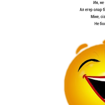
Ия, не
Ал егер олар б
Міне, сіз
Не бо