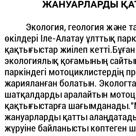
ЖАНУАРЛАРДЫ ҚА
Экология, геология және таби
өкілдері Іле-Алатау ұлттық пар
қақтығыстар жиілеп кетті.Бұған
экологиялық қоғамының сайтын
паркіндегі мотоциклистердің 
жарияланған болатын. Экологта
шатқалдарды аралайтын мотоци
қақтығыстарға шағымданады."
жануарларды қатты алаңдатад
жүруіне байланысты көптеген 