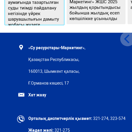
Маркетинг» ЖШС 2025
аумағында тазартылған
жылдың қорытындысы
суды тиімді пайдалану
бойынша жылдық есеп
негізінде үйрек
көпшілікке ұсынылды
шаруашылығын дамыту
жобасы жүзеге
асырылуда
«Су ресурстары-Маркетинг»
,
Қазақстан Республикасы,
160013, Шымкент қаласы,
Ғ.Орманов көшесі, 17
Хат жазу
Орталық диспетчерлік қызмет:
321-274, 323-574
Жедел желі:
321-275