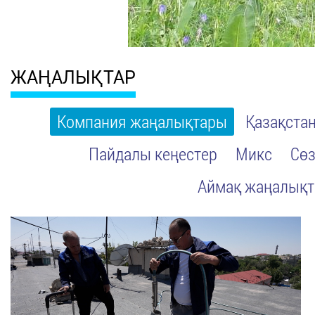
ЖАҢАЛЫҚТАР
Компания жаңалықтары
Қазақста
Пайдалы кеңестер
Микс
Сөз
Аймақ жаңалық