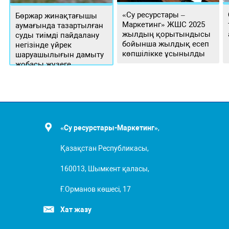
«Су ресурстары –
Бөржар жинақтағышы
Маркетинг» ЖШС 2025
аумағында тазартылған
жылдың қорытындысы
суды тиімді пайдалану
бойынша жылдық есеп
негізінде үйрек
көпшілікке ұсынылды
шаруашылығын дамыту
жобасы жүзеге
асырылуда
«Су ресурстары-Маркетинг»
,
Қазақстан Республикасы,
160013, Шымкент қаласы,
Ғ.Орманов көшесі, 17
Хат жазу