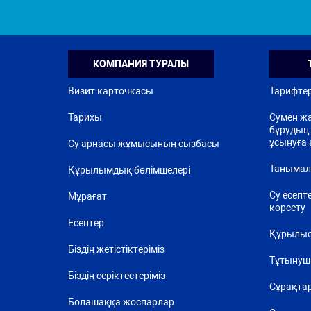
КОМПАНИЯ ТУРАЛЫ
Визит карточкасы
Тарифте
Тарихы
Сумен жа
бұрудың 
ұсынуға 
Су арнасы жұмысының сызбасы
Танымал
Құрылымдық бөлімшелері
Су есепт
Мұрағат
көрсету
Есептер
Құрылыс
Біздің жетістіктеріміз
Тұтынуш
Біздің серіктестеріміз
Сұрақта
Болашаққа жоспарлар