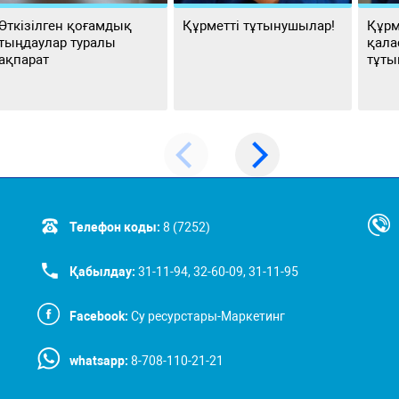
Өткізілген қоғамдық
Құрметті тұтынушылар!
Құрм
тыңдаулар туралы
қала
ақпарат
тұты
Телефон коды:
8 (7252)
Қабылдау:
31-11-94, 32-60-09, 31-11-95
Facebook:
Су ресурстары-Маркетинг
whatsapp:
8-708-110-21-21