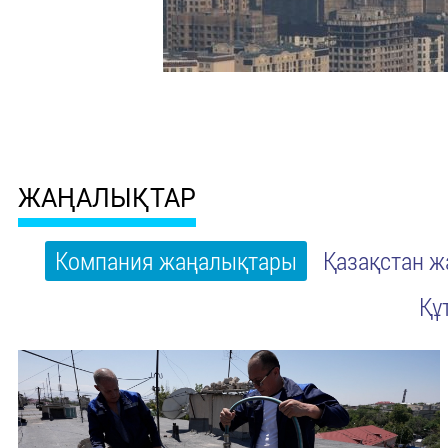
ЖАҢАЛЫҚТАР
Компания жаңалықтары
Қазақстан 
Құ