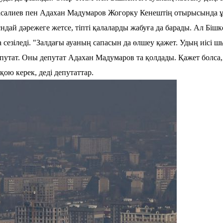
к Масалиев пен Адахан Мадумаров Жогорку Кенештің отырысында
дай дәрежеге жетсе, тіпті қалаларды жабуға да барады. Ал Бішк
а сезіледі. "Залдағы ауаның сапасын да өлшеу қажет. Удың иісі ш
епутат. Оны депутат Адахан Мадумаров та қолдады. Қажет болса,
қою керек
, деді депутаттар
.