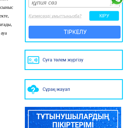
 ұсыныс
Құпиясөзді ұмыттыңызба?
екте,
ығады,
ТІРКЕЛУ
ауа
Суға төлем жүргізу
Сұрақ-жауап
ТҰТЫНУШЫЛАРДЫҢ
ПІКІРТЕРІМІ