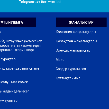
Telegram чат бот:
wrm_bot
ТҰТЫНУШЫҒА
ЖАҢАЛЫҚТАР
р
Компания жаңалықтары
бдықтау және (немесе) су
Қазақстан жаңалықтары
көрсетілетін қызметтерін
арналған жария шарт
Әлемдік жаңалықтар
 сұрақтар
Микс
егіш құралдарына қызмет
Сөздер туралы сөз
Құттықтаймыз
 салушыға көмек
ы алдындағы есеп
р-жауаптар