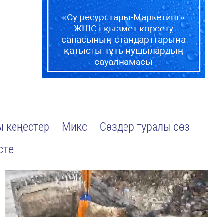
«Су ресурстары-Маркетинг»
ЖШС-і қызмет көрсету
сапасының стандарттарына
қатысты тұтынушылардың
сауалнамасы
 кеңестер
Микс
Сөздер туралы сөз
сте