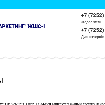
+7 (7252)
Жедел желі
МАРКЕТИНГ" ЖШС-І
+7 (7252)
Диспетчерлік
Ы
ануды да ұсынды. Олар ТЖМ-нен Бішкектегі ауаның ластану деңге