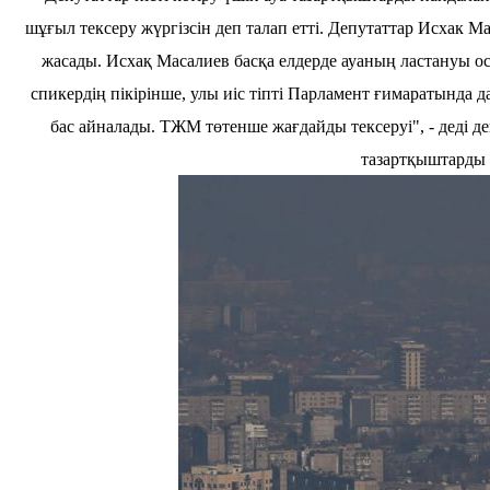
шұғыл тексеру жүргізсін деп талап етті. Депутаттар Исха
жасады. Исхақ Масалиев басқа елдерде ауаның ластануы осн
спикердің пікірінше, улы иіс тіпті Парламент ғимаратында д
бас айналады. ТЖМ төтенше жағдайды тексеруі", - деді д
тазартқыштарды 