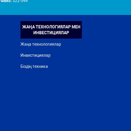
Факс:
322-544
ЖАҢА ТЕХНОЛОГИЯЛАР МЕН
ИНВЕСТИЦИЯЛАР
Жаңа технологиялар
Инвестициялар
Біздің техника