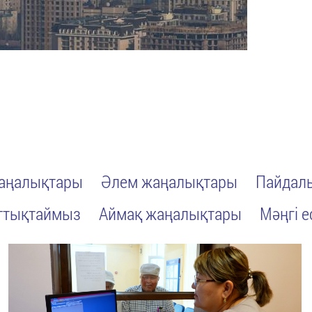
жаңалықтары
Әлем жаңалықтары
Пайдалы
ттықтаймыз
Аймақ жаңалықтары
Мәңгі е