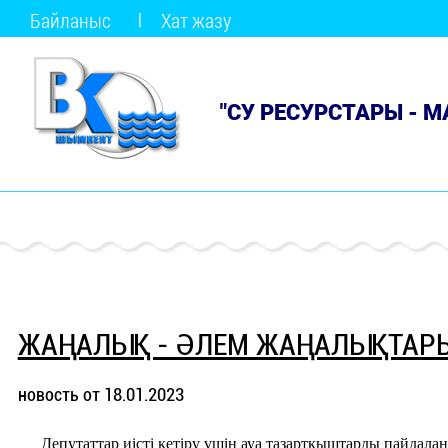
Байланыс
Хат жазу
"СУ РЕСУРСТАРЫ - 
ЖАҢАЛЫҚ - ӘЛЕМ ЖАҢАЛЫҚТАР
новость от 18.01.2023
Депутаттар иісті кетіру үшін ауа тазартқыштарды пайдал