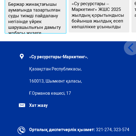
«Су ресурстары –
Бөржар жинақтағышы
Маркетинг» ЖШС 2025
аумағында тазартылған
жылдың қорытындысы
суды тиімді пайдалану
бойынша жылдық есеп
негізінде үйрек
көпшілікке ұсынылды
шаруашылығын дамыту
жобасы жүзеге
асырылуда
«Су ресурстары-Маркетинг»
,
Қазақстан Республикасы,
160013, Шымкент қаласы,
Ғ.Орманов көшесі, 17
Хат жазу
Орталық диспетчерлік қызмет:
321-274, 323-574