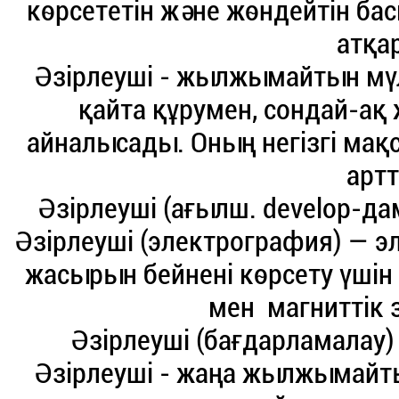
көрсететін және жөндейтін ба
атқа
Әзірлеуші - жылжымайтын мүл
қайта құрумен, сондай-ақ
айналысады. Оның негізгі мақ
артт
Әзірлеуші (ағылш. develop-дам
Әзірлеуші (электрография) — 
жасырын бейнені көрсету үшін 
мен магниттік 
Әзірлеуші (бағдарламалау
Әзірлеуші - жаңа жылжымайты