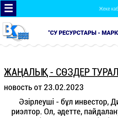
☰
Жеке ка
"СУ РЕСУРСТАРЫ - МАР
ЖАҢАЛЫҚ - СӨЗДЕР ТУРА
новость от 23.02.2023
Әзірлеуші - бұл инвестор, 
риэлтор. Ол, әдетте, пайдалан