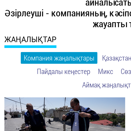
айналысаты
Әзірлеуші - компанияның, кәсі
жауапты 
ЖАҢАЛЫҚТАР
Компания жаңалықтары
Қазақста
Пайдалы кеңестер
Микс
Сөз
Аймақ жаңалық