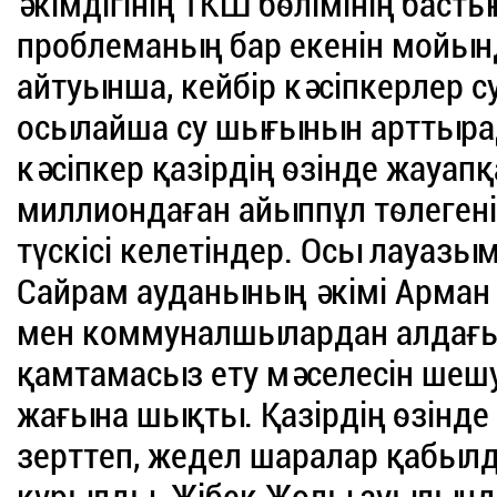
әкімдігінің ТКШ бөлімінің бас
проблеманың бар екенін мойын
айтуынша, кейбір кәсіпкерлер 
осылайша су шығынын арттыра
кәсіпкер қазірдің өзінде жауап
миллиондаған айыппұл төлегенін
түскісі келетіндер. Осы лауаз
Сайрам ауданының әкімі Арман
мен коммуналшылардан алдағы 
қамтамасыз ету мәселесін шешу
жағына шықты. Қазірдің өзінд
зерттеп, жедел шаралар қабыл