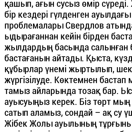
қашып, ағын сусыз өмір сүреді.
бір кездері гүлденген ауылдағ
проблемалары Свердлов атынд
ыдырағаннан кейін бірден бас
жылдардың басында салынған бі
бастағанын айтады. Қыста, күзде
құбырлар үнемі жыртылып, ше
жүргізілуде. Көктемнен бастап
тамыз айларында тозақ бар. Ыст
ауысуыңыз керек. Біз төрт мың т
сатып аламыз, сондай – ақ су үш
Жібек Жолы ауылының тұрғыны