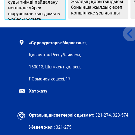
жылдың қорытындысы
суды тиімді пайдалану
бойынша жылдық есеп
негізінде үйрек
көпшілікке ұсынылды
шаруашылығын дамыту
жобасы жүзеге
асырылуда
«Су ресурстары-Маркетинг»
,
Қазақстан Республикасы,
160013, Шымкент қаласы,
Ғ.Орманов көшесі, 17
Хат жазу
Орталық диспетчерлік қызмет:
321-274, 323-574
Жедел желі:
321-275