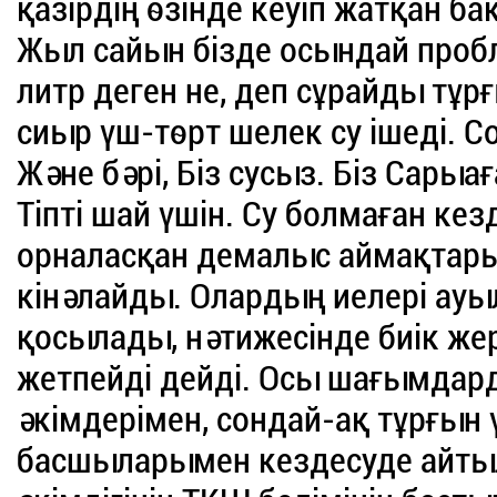
қазірдің өзінде кеуіп жатқан ба
Жыл сайын бізде осындай пробл
литр деген не, деп сұрайды тұрғ
сиыр үш-төрт шелек су ішеді. С
Және бәрі, Біз сусыз. Біз Сары
Тіпті шай үшін. Су болмаған к
орналасқан демалыс аймақтары
кінәлайды. Олардың иелері ау
қосылады, нәтижесінде биік же
жетпейді дейді. Осы шағымдар
әкімдерімен, сондай-ақ тұрғы
басшыларымен кездесуде айты