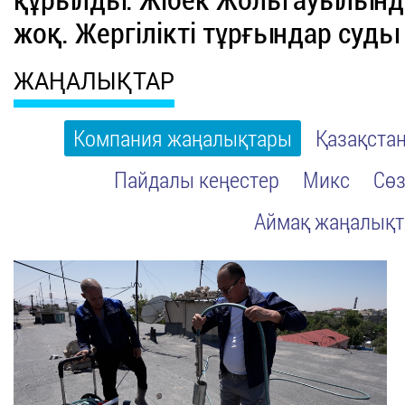
құрылды. Жібек Жолы ауылынд
жоқ. Жергілікті тұрғындар суды
ЖАҢАЛЫҚТАР
Компания жаңалықтары
Қазақста
Пайдалы кеңестер
Микс
Сөз
Аймақ жаңалық