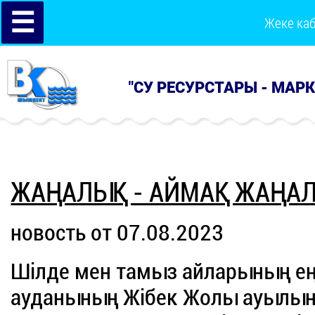
☰
Жеке ка
"СУ РЕСУРСТАРЫ - МАР
ЖАҢАЛЫҚ - АЙМАҚ ЖАҢА
новость от 07.08.2023
Шілде мен тамыз айларының ең
ауданының Жібек Жолы ауылы