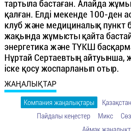
тартыла бастаған. Алайда жұмы
қалған. Елді мекенде 100-ден а
клуб және медициналық пункт б
жақында жұмысты қайта баста
энергетика және ТҮКШ басқар
Нұртай Сертаевтың айтуынша, 
іске қосу жоспарланып отыр.
ЖАҢАЛЫҚТАР
Компания жаңалықтары
Қазақста
Пайдалы кеңестер
Микс
Сөз
Аймақ жаңалық