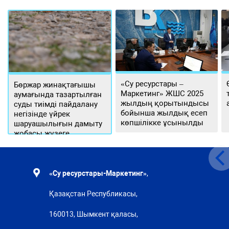
«Су ресурстары –
Бөржар жинақтағышы
Маркетинг» ЖШС 2025
аумағында тазартылған
жылдың қорытындысы
суды тиімді пайдалану
бойынша жылдық есеп
негізінде үйрек
көпшілікке ұсынылды
шаруашылығын дамыту
жобасы жүзеге
асырылуда
«Су ресурстары-Маркетинг»
,
Қазақстан Республикасы,
160013, Шымкент қаласы,