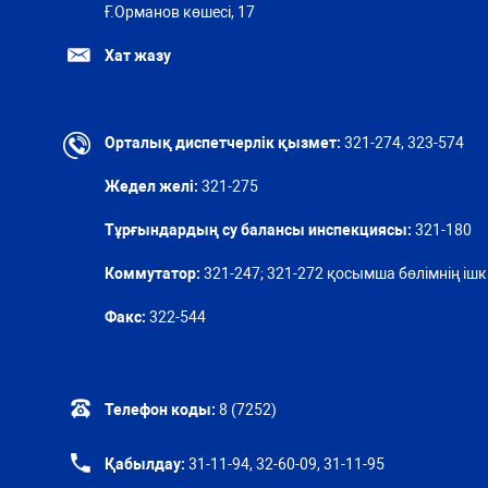
Ғ.Орманов көшесі, 17
Хат жазу
Орталық диспетчерлік қызмет:
321-274, 323-574
Жедел желі:
321-275
Тұрғындардың су балансы инспекциясы:
321-180
Коммутатор:
321-247; 321-272 қосымша бөлімнің ішкі
Факс:
322-544
Телефон коды:
8 (7252)
Қабылдау:
31-11-94, 32-60-09, 31-11-95