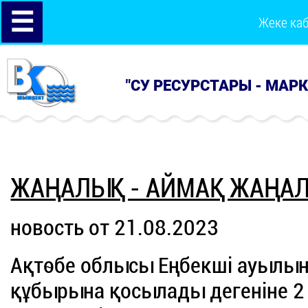
☰
Жеке ка
"СУ РЕСУРСТАРЫ - МАР
ЖАҢАЛЫҚ - АЙМАҚ ЖАҢА
новость от 21.08.2023
Ақтөбе облысы Еңбекші ауылын
құбырына қосылады дегеніне 2