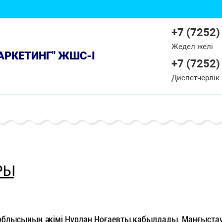
+7 (7252)
Жедел желі
МАРКЕТИНГ" ЖШС-І
+7 (7252)
Диспетчерлік
РЫ
блысының әкімі Нұрлан Ноғаевты қабылдады. Маңғыста