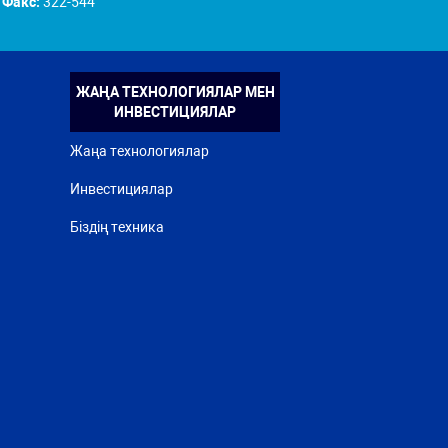
Факс:
322-544
ЖАҢА ТЕХНОЛОГИЯЛАР МЕН
ИНВЕСТИЦИЯЛАР
Жаңа технологиялар
Инвестициялар
Біздің техника