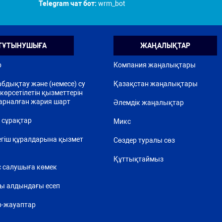
Telegram чат бот:
wrm_bot
ТҰТЫНУШЫҒА
ЖАҢАЛЫҚТАР
р
Компания жаңалықтары
бдықтау және (немесе) су
Қазақстан жаңалықтары
көрсетілетін қызметтерін
арналған жария шарт
Әлемдік жаңалықтар
 сұрақтар
Микс
егіш құралдарына қызмет
Сөздер туралы сөз
Құттықтаймыз
 салушыға көмек
ы алдындағы есеп
р-жауаптар