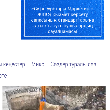
«Су ресурстары-Маркетинг»
ЖШС-і қызмет көрсету
сапасының стандарттарына
қатысты тұтынушылардың
сауалнамасы
 кеңестер
Микс
Сөздер туралы сөз
сте