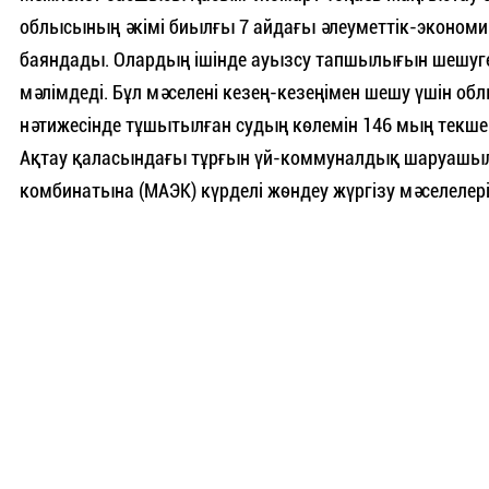
облысының әкімі биылғы 7 айдағы әлеуметтік-эконо
баяндады. Олардың ішінде ауызсу тапшылығын шешуг
мәлімдеді. Бұл мәселені кезең-кезеңімен шешу үшін о
нәтижесінде тұшытылған судың көлемін 146 мың текше 
Ақтау қаласындағы тұрғын үй-коммуналдық шаруашылы
комбинатына (МАЭК) күрделі жөндеу жүргізу мәселелер