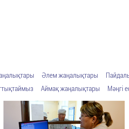
жаңалықтары
Әлем жаңалықтары
Пайдалы
ттықтаймыз
Аймақ жаңалықтары
Мәңгі е