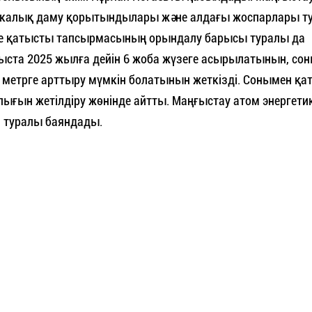
микалық даму қорытындылары және алдағы жоспарлары т
е қатысты тапсырмасының орындалу барысы туралы да
блыста 2025 жылға дейін 6 жоба жүзеге асырылатынын, со
метрге арттыру мүмкін болатынын жеткізді. Сонымен қат
ғын жетілдіру жөнінде айтты. Маңғыстау атом энергет
і туралы баяндады.