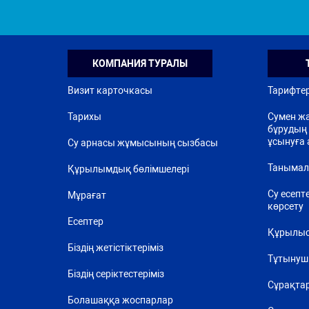
КОМПАНИЯ ТУРАЛЫ
Визит карточкасы
Тарифте
Тарихы
Сумен жа
бұрудың 
ұсынуға 
Су арнасы жұмысының сызбасы
Танымал
Құрылымдық бөлімшелері
Су есепт
Мұрағат
көрсету
Есептер
Құрылыс
Біздің жетістіктеріміз
Тұтынуш
Біздің серіктестеріміз
Сұрақта
Болашаққа жоспарлар