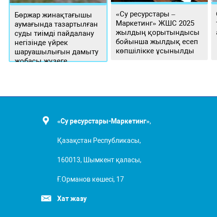
«Су ресурстары –
Бөржар жинақтағышы
Маркетинг» ЖШС 2025
аумағында тазартылған
жылдың қорытындысы
суды тиімді пайдалану
бойынша жылдық есеп
негізінде үйрек
көпшілікке ұсынылды
шаруашылығын дамыту
жобасы жүзеге
асырылуда
«Су ресурстары-Маркетинг»
,
Қазақстан Республикасы,
160013, Шымкент қаласы,
Ғ.Орманов көшесі, 17
Хат жазу