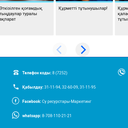
Өткізілген қоғамдық
Құрметті тұтынушылар!
Құрм
тыңдаулар туралы
қала
ақпарат
тұты
Телефон коды:
8 (7252)
Қабылдау:
31-11-94, 32-60-09, 31-11-95
Facebook:
Су ресурстары-Маркетинг
whatsapp:
8-708-110-21-21