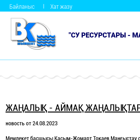
Байланыс
Хат жазу
"СУ РЕСУРСТАРЫ - 
ЖАҢАЛЫҚ - АЙМАҚ ЖАҢАЛЫҚТА
новость от 24.08.2023
Мемлекет басшысы Қасым-Жомарт Тоқаев Маңғыстау о