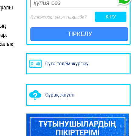
уралы
Құпиясөзді ұмыттыңызба?
ның
ТІРКЕЛУ
ар,
икалық
Суға төлем жүргізу
Сұрақ-жауап
ТҰТЫНУШЫЛАРДЫҢ
ПІКІРТЕРІМІ