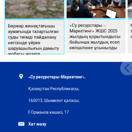
«Су ресурстары –
Бөржар жинақтағышы
Маркетинг» ЖШС 2025
аумағында тазартылған
жылдың қорытындысы
суды тиімді пайдалану
бойынша жылдық есеп
негізінде үйрек
көпшілікке ұсынылды
шаруашылығын дамыту
жобасы жүзеге
асырылуда
«Су ресурстары-Маркетинг»
,
Қазақстан Республикасы,
160013, Шымкент қаласы,
Ғ.Орманов көшесі, 17
Хат жазу