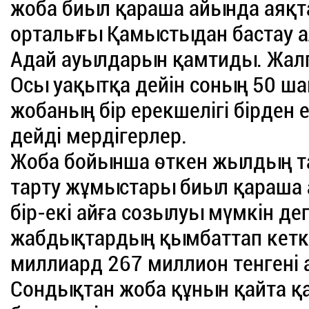
жоба биыл қараша айында аяқта
орталығы Қамыстыдан бастау а
Адай ауылдарын қамтиды. Жа
Осы уақытқа дейін соның 50 ш
жобаның бір ерекшелігі бірден 
дейді мердігерлер.
Жоба бойынша өткен жылдың т
тарту жұмыстары биыл қараша а
бір-екі айға созылуы мүмкін дег
жабдықтардың қымбаттап кеткен
миллиард 267 миллион тенгені 
Сондықтан жоба құнын қайта қ