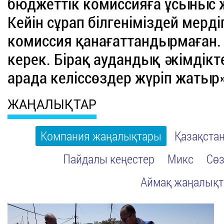
бюджеттік комиссияға ұсыныс 
Кейін сұрап білгеніміздей мерді
комиссия қанағаттандырмаған.
керек. Бірақ аудандық әкімдікт
арада келіссөздер жүріп жатыр»
ЖАҢАЛЫҚТАР
Компания жаңалықтары
Қазақста
Пайдалы кеңестер
Микс
Сөз
Аймақ жаңалық