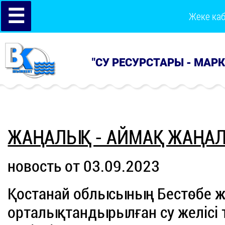
☰
Жеке ка
"СУ РЕСУРСТАРЫ - МАР
ЖАҢАЛЫҚ - АЙМАҚ ЖАҢА
новость от 03.09.2023
Қостанай облысының Бестөбе 
орталықтандырылған су желісі