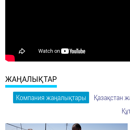
ЖАҢАЛЫҚТАР
Компания жаңалықтары
Қазақстан 
Құ