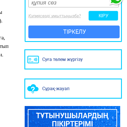
ы
Құпиясөзді ұмыттыңызба?
).
ТІРКЕЛУ
ға,
атып
н.
Суға төлем жүргізу
Сұрақ-жауап
ТҰТЫНУШЫЛАРДЫҢ
ПІКІРТЕРІМІ