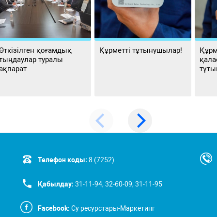
Өткізілген қоғамдық
Құрметті тұтынушылар!
Құрм
тыңдаулар туралы
қала
ақпарат
тұты
Телефон коды:
8 (7252)
Қабылдау:
31-11-94, 32-60-09, 31-11-95
Facebook:
Су ресурстары-Маркетинг