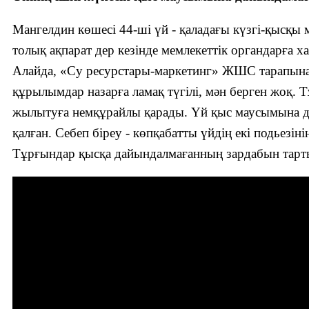
Мангелдин көшесі 44-ші үй - қаладағы күзгі-қысқы 
толық ақпарат дер кезінде мемлекеттік органдарға х
Алайда, «Су ресурстары-маркетинг» ЖШС тарапынан 
құрылымдар назарға ламақ түгілі, мән берген жоқ. Т
жылытуға немқұрайлы қарады. Үй қыс маусымына да
қалған. Себеп біреу - көпқабатты үйдің екі подьезін
Тұрғындар қысқа дайындалмағанның зардабын тарт