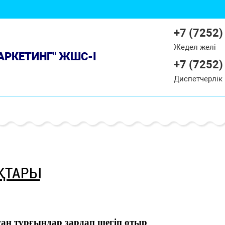
+7 (7252)
Жедел желі
МАРКЕТИНГ" ЖШС-І
+7 (7252)
Диспетчерлік
ҚТАРЫ
ан тұрғындар зардап шегіп отыр