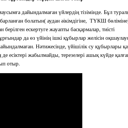
маусымға дайындалмаған үйлердің тізімінде. Бұл турал
абарланған болатын( аудан әікімдігіне, ТҮКШ бөліміне
берілген ескертуге жауапты басқармалар, тиісті
ұрғындар да өз үйінің ішкі құбырлар желісін оқшаулау
йындалмаған. Нәтижесінде, үйішілік су құбырлары қ
ің де есіктері жабылмайды, терезелері ашық күйде қалға
ып отыр.