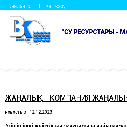
Байланыс
Хат жазу
"СУ РЕСУРСТАРЫ - 
ЖАҢАЛЫҚ - КОМПАНИЯ ЖАҢАЛЫ
новость от 12.12.2023
Үйінің ішкі жүйесін қыс маусымына дайындамағ