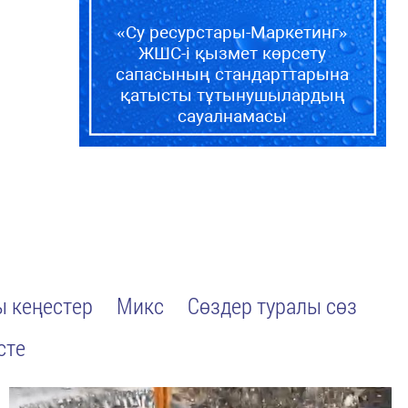
«Су ресурстары-Маркетинг»
ЖШС-і қызмет көрсету
сапасының стандарттарына
қатысты тұтынушылардың
сауалнамасы
 кеңестер
Микс
Сөздер туралы сөз
сте