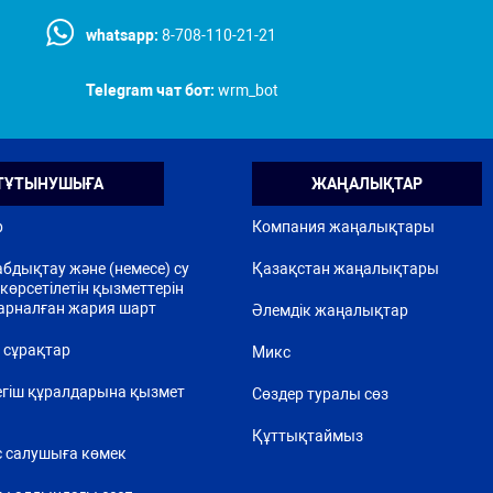
whatsapp:
8-708-110-21-21
Telegram чат бот:
wrm_bot
ТҰТЫНУШЫҒА
ЖАҢАЛЫҚТАР
р
Компания жаңалықтары
бдықтау және (немесе) су
Қазақстан жаңалықтары
көрсетілетін қызметтерін
арналған жария шарт
Әлемдік жаңалықтар
 сұрақтар
Микс
егіш құралдарына қызмет
Сөздер туралы сөз
Құттықтаймыз
 салушыға көмек