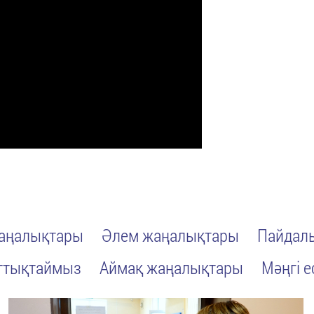
жаңалықтары
Әлем жаңалықтары
Пайдалы
ттықтаймыз
Аймақ жаңалықтары
Мәңгі е