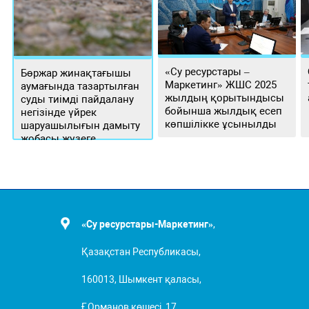
«Су ресурстары –
Бөржар жинақтағышы
Маркетинг» ЖШС 2025
аумағында тазартылған
жылдың қорытындысы
суды тиімді пайдалану
бойынша жылдық есеп
негізінде үйрек
көпшілікке ұсынылды
шаруашылығын дамыту
жобасы жүзеге
асырылуда
«Су ресурстары-Маркетинг»
,
Қазақстан Республикасы,
160013, Шымкент қаласы,
Ғ.Орманов көшесі, 17