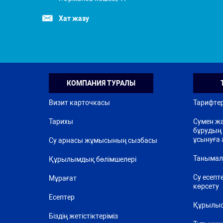
Хат жазу
КОМПАНИЯ ТУРАЛЫ
Визит карточкасы
Тарифте
Тарихы
Сумен жа
бұрудың 
ұсынуға 
Су арнасы жұмысының сызбасы
Танымал
Құрылымдық бөлімшелері
Су есепт
Мұрағат
көрсету
Есептер
Құрылыс
Біздің жетістіктеріміз