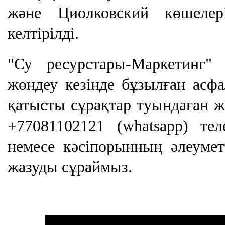
және Циолковский көшеле
келтірілді.
"Су ресурстары-Маркетинг"
жөндеу кезінде бұзылған асфа
қатысты сұрақтар туындаған ж
+77081102121 (whatsapp) те
немесе кәсіпорынның әлеуметт
жазуды сұраймыз.