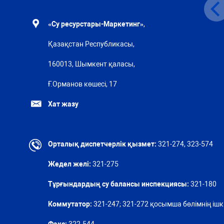
«Су ресурстары-Маркетинг»
,
Қазақстан Республикасы,
160013, Шымкент қаласы,
Ғ.Орманов көшесі, 17
Хат жазу
Орталық диспетчерлік қызмет:
321-274, 323-574
Жедел желі:
321-275
Тұрғындардың су балансы инспекциясы:
321-180
Коммутатор:
321-247; 321-272 қосымша бөлімнің ішкі