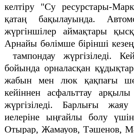
келтіру "
С
у ресурстары-Марк
қатаң
бақылауында. Автом
жүргіншілер аймақтары қысқа
Арнайы бөлімше бірінші кезең
тампондау жүргізіледі. Ке
бойында орналасқан құдықтар
жабын мен люк қақпағы шөг
кейіннен асфальттау арқылы
жүргізіледі. Барлығы жаяу
иелеріне ыңғайлы болу үшін
Отырар, Жамауов, Тәшенов, Мә