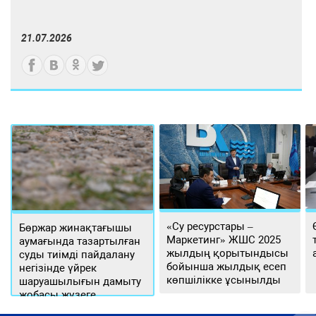
21.07.2026
«Су ресурстары –
Бөржар жинақтағышы
Маркетинг» ЖШС 2025
аумағында тазартылған
жылдың қорытындысы
суды тиімді пайдалану
бойынша жылдық есеп
негізінде үйрек
көпшілікке ұсынылды
шаруашылығын дамыту
жобасы жүзеге
асырылуда