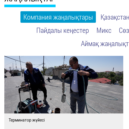
Компания жаңалықтары
Қазақста
Пайдалы кеңестер
Микс
Сөз
Аймақ жаңалық
Терминатор жүйесі