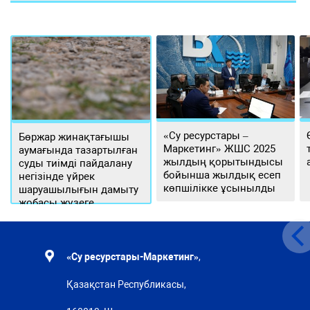
«Су ресурстары –
Бөржар жинақтағышы
Маркетинг» ЖШС 2025
аумағында тазартылған
жылдың қорытындысы
суды тиімді пайдалану
бойынша жылдық есеп
негізінде үйрек
көпшілікке ұсынылды
шаруашылығын дамыту
жобасы жүзеге
асырылуда
«Су ресурстары-Маркетинг»
,
Қазақстан Республикасы,