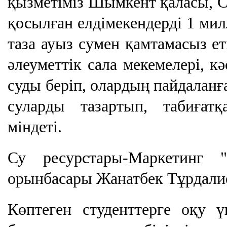
қызметіміз Шымкент қаласы, С
қосылған елдімекендерді 1 ми
таза ауыз сумен қамтамасыз ет
әлеуметтік сала мекемелері, кә
суды беріп, олардың пайдалан
суларды тазартып, табиғатқ
міндеті.
Су ресурстары-Маркетинг
орынбасары Жанатбек Тұрдали
Көптеген студенттерге оқу 