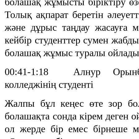
болашақ жұмысты біріктіру өз
Толық ақпарат беретін әлеуетт
және дұрыс таңдау жасауға мә
кейбір студенттер сумен жабды
болашақ жұмыс туралы ойлады
00:41-1:18
Алнур Орынб
колледжінің студенті
Жалпы бұл кеңес өте зор бол
болашақта сонда кірем деген ой
ол жерде бір емес бірнеше 