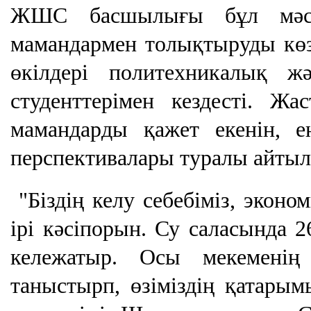
ЖШС басшылығы бұл мәселе
мамандармен толықтыруды көзд
өкілдері политехникалық ж
студенттерімен кездесті. Жа
мамандарды қажет екенін, 
перспективалары туралы айты
"Біздің келу себебіміз, эконом
ірі кәсіпорын. Су саласында 
кележатыр. Осы мекеменің т
таныстырп, өзіміздің қатарым