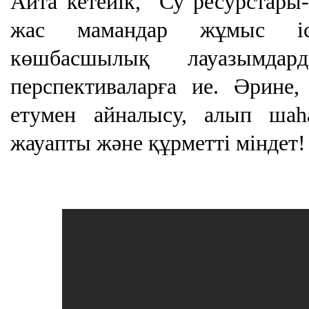
Айта кетейік, "Су ресурстар
жас мамандар жұмыс і
көшбасшылық лауазымда
перспективаларға ие.
Ә
рине,
етумен айналысу,
алып
шаһа
жауапты және құрметті міндет!