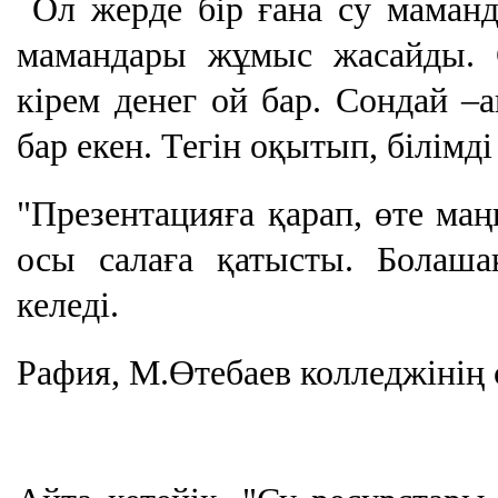
Ол жерде бір ғана су маманд
мамандары жұмыс жасайды. С
кірем денег ой бар. Сондай –
бар екен. Тегін оқытып, білімд
"Презентацияға қарап, өте ма
осы салаға қатысты. Болаша
келеді.
Рафия, М.Өтебаев колледжінің 