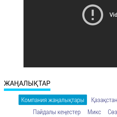
ЖАҢАЛЫҚТАР
Компания жаңалықтары
Қазақста
Пайдалы кеңестер
Микс
Сөз