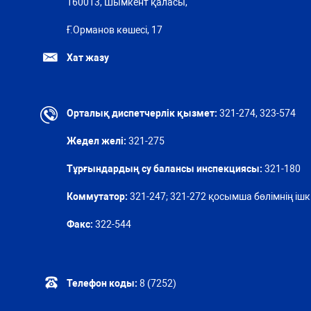
160013, Шымкент қаласы,
Ғ.Орманов көшесі, 17
Хат жазу
Орталық диспетчерлік қызмет:
321-274, 323-574
Жедел желі:
321-275
Тұрғындардың су балансы инспекциясы:
321-180
Коммутатор:
321-247; 321-272 қосымша бөлімнің ішкі
Факс:
322-544
Телефон коды:
8 (7252)