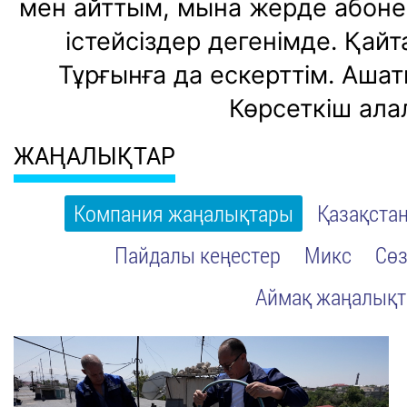
мен айттым, мына жерде абонент
істейсіздер дегенімде. Қайт
Тұрғынға да ескерттім. Ашат
Көрсеткіш ала
ЖАҢАЛЫҚТАР
Компания жаңалықтары
Қазақста
Пайдалы кеңестер
Микс
Сөз
Аймақ жаңалық