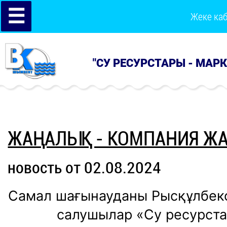
☰
Жеке ка
"СУ РЕСУРСТАРЫ - МАР
ЖАҢАЛЫҚ - КОМПАНИЯ Ж
новость от 02.08.2024
Самал шағынауданы Рысқұлбеков
салушылар «Су ресурст