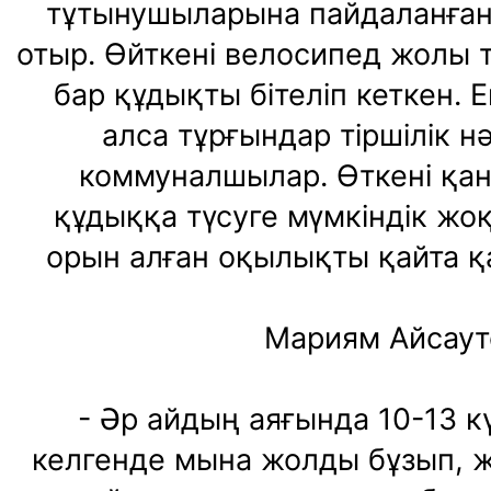
тұтынушыларына пайдаланған 
отыр. Өйткені велосипед жолы т
бар құдықты бітеліп кеткен. 
алса тұрғындар тіршілік нә
коммуналшылар. Өткені қанд
құдыққа түсуге мүмкіндік жоқ
орын алған оқылықты қайта қа
Мариям Айсауто
- Әр айдың аяғында 10-13 к
келгенде мына жолды бұзып, ж