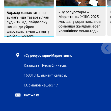
«Су ресурстары –
Бөржар жинақтағышы
Маркетинг» ЖШС 2025
аумағында тазартылған
жылдың қорытындысы
суды тиімді пайдалану
бойынша жылдық есеп
негізінде үйрек
көпшілікке ұсынылды
шаруашылығын дамыту
жобасы жүзеге
асырылуда
«Су ресурстары-Маркетинг»
,
Қазақстан Республикасы,
160013, Шымкент қаласы,
Ғ.Орманов көшесі, 17
Хат жазу