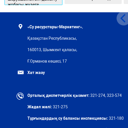
жобасы жүзеге
асырылуда
«Су ресурстары-Маркетинг»
,
Қазақстан Республикасы,
160013, Шымкент қаласы,
Ғ.Орманов көшесі, 17
Хат жазу
Орталық диспетчерлік қызмет:
321-274, 323-574
Жедел желі:
321-275
Тұрғындардың су балансы инспекциясы:
321-180