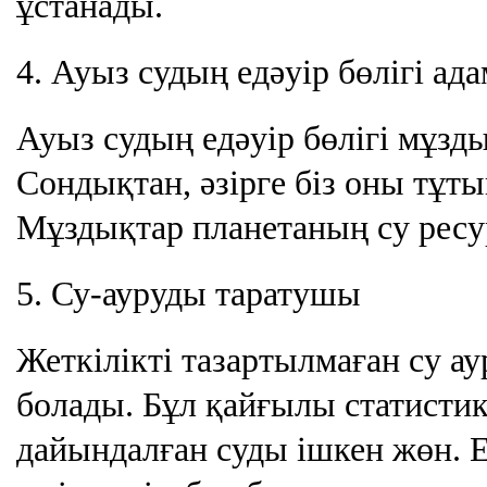
ұстанады.
4. Ауыз судың едәуір бөлігі ад
Ауыз судың едәуір бөлігі мұзд
Сондықтан, әзірге біз оны тұт
Мұздықтар планетаның су рес
5. Су-ауруды таратушы
Жеткілікті тазартылмаған су а
болады. Бұл қайғылы статистик
дайындалған суды ішкен жөн. Ег