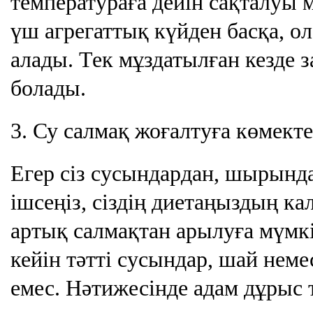
температураға дейін сақталуы м
үш агрегаттық күйден басқа, ол
алады. Тек мұздатылған кезде з
болады.
3. Су салмақ жоғалтуға көмекте
Егер сіз сусындардан, шырында
ішсеңіз, сіздің диетаңыздың ка
артық салмақтан арылуға мүмкі
кейін тәтті сусындар, шай неме
емес. Нәтижесінде адам дұрыс 