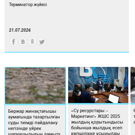
Терминатор жүйесі
21.07.2026
«Су ресурстары –
Бөржар жинақтағышы
Маркетинг» ЖШС 2025
аумағында тазартылған
жылдың қорытындысы
суды тиімді пайдалану
бойынша жылдық есеп
негізінде үйрек
көпшілікке ұсынылды
шаруашылығын дамыту