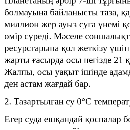
Планетаның әрбір 7-ші тұрғыны
болмауына байланысты таза, қа
миллион жер ауыз суға үнемі қ
өмір сүреді. Мәселе соншалықт
ресурстарына қол жеткізу үшін
жарты ғасырда осы негізде 21 
Жалпы, осы уақыт ішінде адамд
ден астам жағдай бар.
2. Тазартылған су 0°C темпера
Егер суда ешқандай қоспалар б