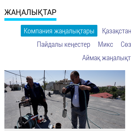
ЖАҢАЛЫҚТАР
Компания жаңалықтары
Қазақста
Пайдалы кеңестер
Микс
Сөз
Аймақ жаңалық