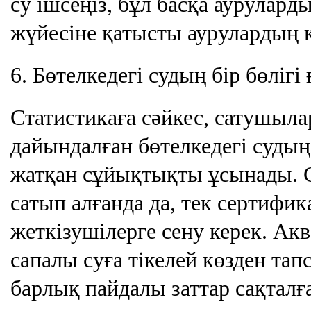
су ішсеңіз, бұл басқа аурулар
жүйесіне қатысты аурулардың қ
6. Бөтелкедегі судың бір бөлігі
Статистикаға сәйкес, сатушылар
дайындалған бөтелкедегі суды
жатқан сұйықтықты ұсынады. С
сатып алғанда да, тек сертифик
жеткізушілерге сену керек. Ак
сапалы суға тікелей көзден тап
барлық пайдалы заттар сақталғ